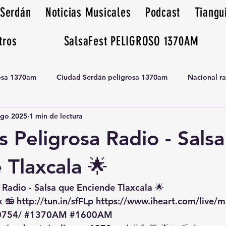
 Serdán
Noticias Musicales
Podcast
Tiangu
tros
SalsaFest PELIGROSO 1370AM
rosa 1370am
Ciudad Serdán peligrosa 1370am
Nacional r
ago 2025
1 min de lectura
Tianguis peligrosa 1370am huamantla
s Peligrosa Radio - Sals
 Tlaxcala 🌟
 Radio - Salsa que Enciende Tlaxcala 🌟
x
 📻 
http://tun.in/sfFLp
https://www.iheart.com/live/m
0754/
#1370AM
#1600AM