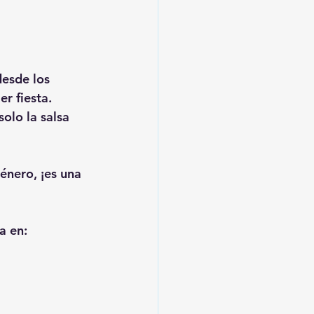
desde los 
r fiesta. 
olo la salsa 
énero, ¡es una 
a en: