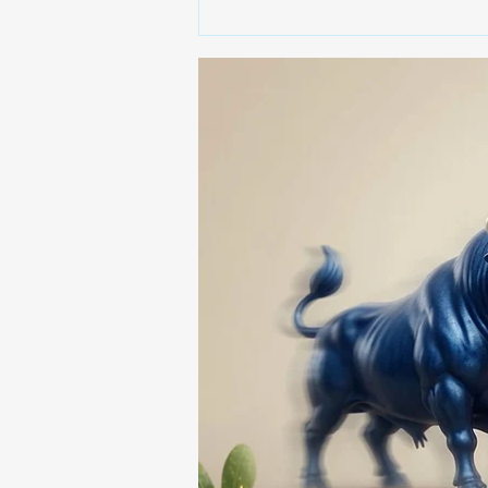
🎥😱 ¡CELIA LORA EXPLOTA
DURANTE UNA
ENTREVISTA! 🔥🎤💥