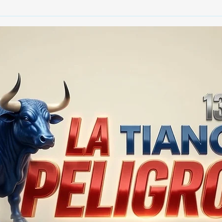
😱 ¡SABRINA SABROK
TRA
DESATA LA POLÉMICA CON
ELE
SUS DECLARACIONES! 💥💔
FAM
DE 