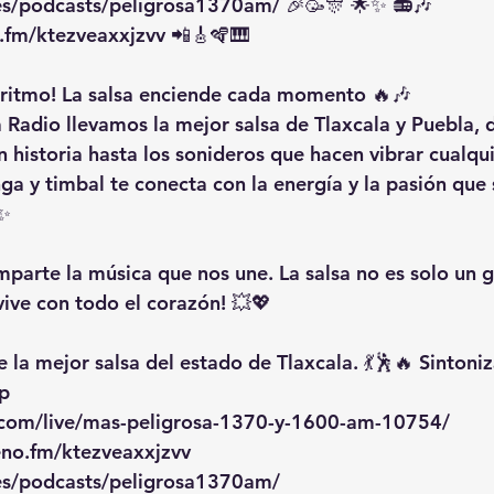
/es/podcasts/peligrosa1370am/
 🎉🥳🎊 🌟✨ 📻🎶
o.fm/ktezveaxxjzvv
 📲🎸🪇🎹
l ritmo! La salsa enciende cada momento 🔥🎶
 Radio llevamos la mejor salsa de Tlaxcala y Puebla, 
n historia hasta los sonideros que hacen vibrar cualquie
a y timbal te conecta con la energía y la pasión que s
✨
mparte la música que nos une. La salsa no es solo un g
vive con todo el corazón! 💥💖
 la mejor salsa del estado de Tlaxcala. 💃🕺🔥 Sintoniz
Lp
.com/live/mas-peligrosa-1370-y-1600-am-10754/
eno.fm/ktezveaxxjzvv
/es/podcasts/peligrosa1370am/