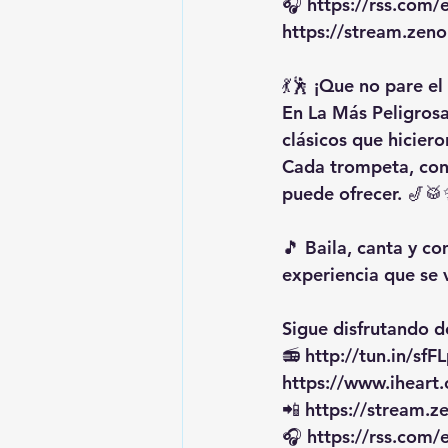
🎧 
https://rss.com
https://stream.zen
💃🕺 ¡Que no pare e
En La Más Peligrosa
clásicos que hiciero
Cada trompeta, cong
puede ofrecer. 🎷
🎵 Baila, canta y co
experiencia que se 
Sigue disfrutando de
📻 
http://tun.in/sfF
https://www.iheart
📲 
https://stream.z
🎧 
https://rss.com