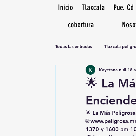
Inicio
Tlaxcala
Pue. Cd
cobertura
Noso
Todas las entradas
Tlaxcala pelig
Kayetana null
18 
Noticias Musicales radio 1370am
🌟 La Má
Enciende
🌟 La Más Peligrosa
🌐 
www.peligrosa.m
1370-y-1600-am-1