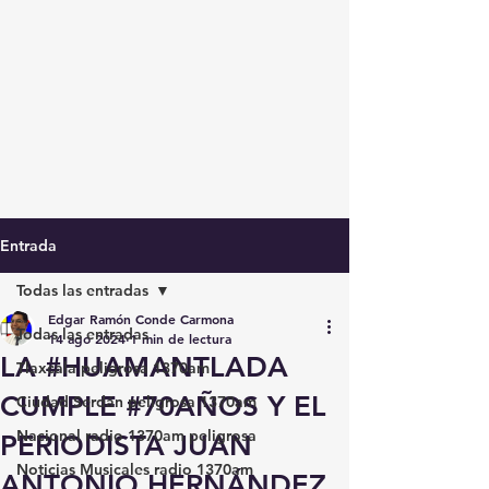
Entrada
Todas las entradas
Edgar Ramón Conde Carmona
Todas las entradas
14 ago 2024
1 min de lectura
LA #HUAMANTLADA
Tlaxcala peligrosa 1370am
CUMPLE #70AÑOS Y EL
Ciudad Serdán peligrosa 1370am
Nacional radio 1370am peligrosa
PERIODISTA JUAN
Noticias Musicales radio 1370am
ANTONIO HERNÁNDEZ