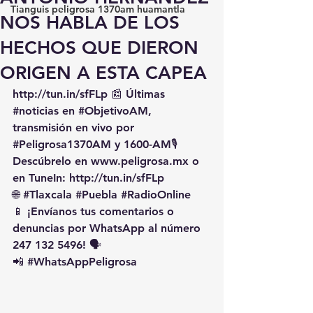
Tianguis peligrosa 1370am huamantla
NOS HABLA DE LOS
HECHOS QUE DIERON
ORIGEN A ESTA CAPEA
http://tun.in/sfFLp
 📰 Últimas 
#noticias
 en 
#ObjetivoAM
, 
transmisión en vivo por 
#Peligrosa1370AM
 y 1600-AM🎙️ 
Descúbrelo en 
www.peligrosa.mx
 o 
en TuneIn: 
http://tun.in/sfFLp
🌐 
#Tlaxcala
#Puebla
#RadioOnline
📱 ¡Envíanos tus comentarios o 
denuncias por WhatsApp al número 
247 132 5496! 🗣️
📲 
#WhatsAppPeligrosa