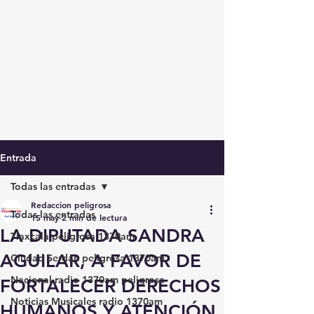
Entrada
Todas las entradas
Redaccion peligrosa
Todas las entradas
15 may
2 min de lectura
LA DIPUTADA SANDRA
Tlaxcala peligrosa 1370am
AGUILAR, A FAVOR DE
Ciudad Serdán peligrosa 1370am
Nacional radio 1370am peligrosa
FORTALECER DERECHOS
Noticias Musicales radio 1370am
HUMANOS Y ATENCIÓN