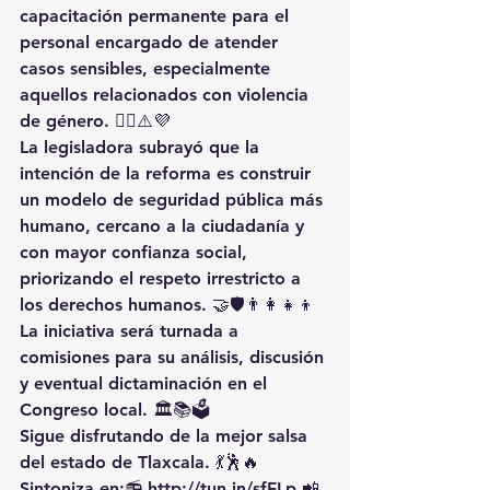
capacitación permanente para el 
personal encargado de atender 
casos sensibles, especialmente 
aquellos relacionados con violencia 
de género. 👩‍⚕️⚠️💜
La legisladora subrayó que la 
intención de la reforma es construir 
un modelo de seguridad pública más 
humano, cercano a la ciudadanía y 
con mayor confianza social, 
priorizando el respeto irrestricto a 
los derechos humanos. 🤝🛡️👨‍👩‍👧‍👦
La iniciativa será turnada a 
comisiones para su análisis, discusión 
y eventual dictaminación en el 
Congreso local. 🏛️📚🗳️
Sigue disfrutando de la mejor salsa 
del estado de Tlaxcala. 💃🕺🔥 
Sintoniza en:📻 
http://tun.in/sfFLp
 📲