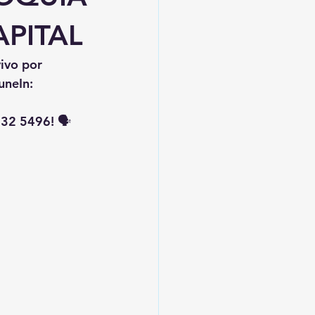
APITAL
vivo por 
uneIn: 
32 5496! 🗣️