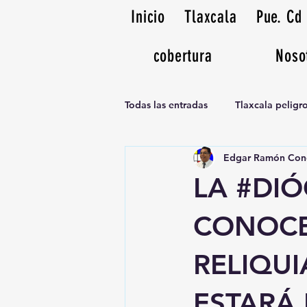
Inicio
Tlaxcala
Pue. Cd
cobertura
Noso
Todas las entradas
Tlaxcala pelig
Edgar Ramón Con
Noticias Musicales radio 1370am
LA #DIÓ
CONOCE
RELIQUI
ESTARÁ