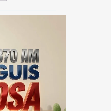
 SSC ASEGURA MÁS DE
MIL DOSIS DE DROGA
EIS MESES; SU VALOR
ERA LOS 100
ONES DE PESOS 💰⚖️🚨