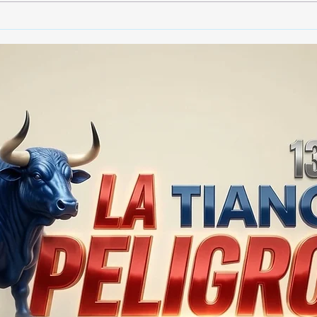
🚨🏛️ SECRETARIO DE
🚔
GOBIERNO ADMITE QUE
25 
TLAXCALA AÚN ENFRENTA
EN S
PROBLEMAS DE
SUP
SEGURIDAD ⚖️📊🚔
MILL