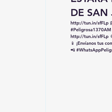
DE SAN 
http://tun.in/sfFLp
 
#Peligrosa1370AM
http://tun.in/sfFLp
  
📱 ¡Envíanos tus c
📲 
#WhatsAppPelig