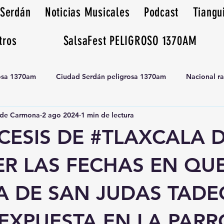
 Serdán
Noticias Musicales
Podcast
Tiangu
tros
SalsaFest PELIGROSO 1370AM
rosa 1370am
Ciudad Serdán peligrosa 1370am
Nacional r
de Carmona
2 ago 2024
1 min de lectura
Tianguis peligrosa 1370am huamantla
CESIS DE #TLAXCALA 
R LAS FECHAS EN QUE
A DE SAN JUDAS TADE
 EXPUESTA EN LA PAR