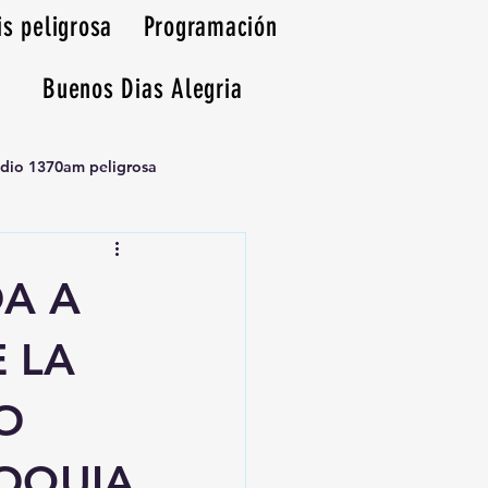
is peligrosa
Programación
Buenos Dias Alegria
adio 1370am peligrosa
DA A
 LA
O
ROQUIA