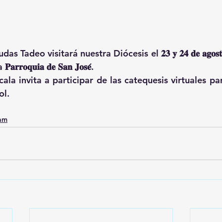
s Tadeo visitará nuestra Diócesis el 𝟐𝟑 𝐲 𝟐𝟒 𝐝𝐞 𝐚𝐠𝐨𝐬
𝐨𝐪𝐮𝐢𝐚 𝐝𝐞 𝐒𝐚𝐧 𝐉𝐨𝐬𝐞́.
cala invita a participar de las catequesis virtuales p
ol.
0am