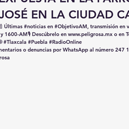
JOSÉ EN LA CIUDAD C
📰 Últimas 
#noticias
 en 
#ObjetivoAM
, transmisión en 
 y 1600-AM🎙️ Descúbrelo en 
www.peligrosa.mx
 o en T
🌐 
#Tlaxcala
#Puebla
#RadioOnline
omentarios o denuncias por WhatsApp al número 247 1
rosa