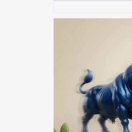
🚨🚔 CAPTURAN EN PUEBLA
A PRESUNTO
RESPONSABLE DE LA
DESAPARICIÓN DE UN
HOMBRE DE SAN PABLO
DEL MONTE ⚖️🔍