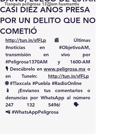
Tianguis peligrosa 1370am huamantla
CASI DIEZ AÑOS PRESA
POR UN DELITO QUE NO
COMETIÓ
http://tun.in/sfFLp
 📰 Últimas 
#noticias
 en 
#ObjetivoAM
, 
transmisión en vivo por 
#Peligrosa1370AM
 y 1600-AM
🎙️ Descúbrelo en 
www.peligrosa.mx
 o 
en TuneIn: 
http://tun.in/sfFLp
🌐 
#Tlaxcala
#Puebla
#RadioOnline
📱 ¡Envíanos tus comentarios o 
denuncias por WhatsApp al número 
247 132 5496! 🗣️
📲 
#WhatsAppPeligrosa