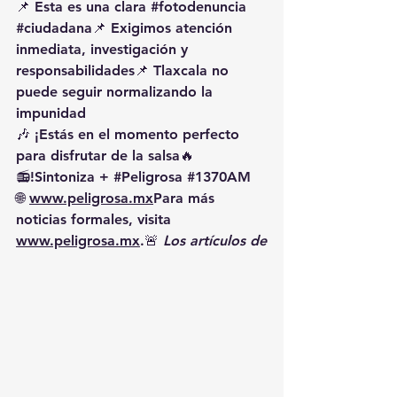
📌 
Esta es una clara 
#fotodenuncia
#ciudadana
📌 
Exigimos atención 
inmediata, investigación y 
responsabilidades
📌 
Tlaxcala no 
puede seguir normalizando la 
impunidad
🎶 ¡Estás en el momento perfecto 
para disfrutar de la salsa🔥
📻!Sintoniza + 
#Peligrosa
#1370AM
🌐 
www.peligrosa.mx
Para más 
noticias formales, visita 
www.peligrosa.mx
.🚨 
Los artículos de