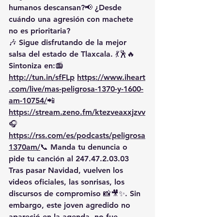
humanos descansan?
📢 
¿Desde 
cuándo una agresión con machete 
no es prioritaria?
🎶 
Sigue disfrutando de la mejor 
salsa del estado de Tlaxcala.
 💃🕺🔥 
Sintoniza en:📻 
http://tun.in/sfFLp
https://www.iheart
.com/live/mas-peligrosa-1370-y-1600-
am-10754/
📲
https://stream.zeno.fm/ktezveaxxjzvv
🎧
https://rss.com/es/podcasts/peligrosa
1370am/
📞
Manda tu denuncia o 
pide tu canción
 al 
247.47.2.03.03
Tras pasar Navidad, 
vuelven los 
videos oficiales
, las sonrisas, los 
discursos de compromiso 📸🎥✨. Sin 
embargo, 
este joven agredido no 
apareció en la agenda
, no fue 