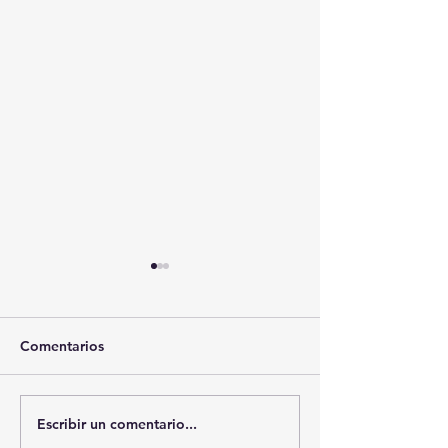
Comentarios
Escribir un comentario...
🚨🏛️ SECRETARIO DE
🚔💊 SSC ASEG