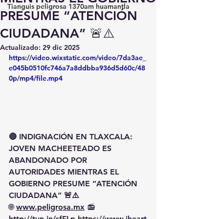
Tianguis peligrosa 1370am huamantla
PRESUME “ATENCIÓN
CIUDADANA” 🚨⚠️
Actualizado:
29 dic 2025
https://video.wixstatic.com/video/7da3ae_
e045b0510fc746a7a8ddbba936d5d60c/48
0p/mp4/file.mp4
🔴 INDIGNACIÓN EN TLAXCALA: 
JOVEN MACHEETEADO ES 
ABANDONADO POR 
AUTORIDADES MIENTRAS EL 
GOBIERNO PRESUME “ATENCIÓN 
CIUDADANA” 🚨⚠️
🌐 
www.peligrosa.mx
 📻 
http://tun.in/sfFLp
https://www.iheart