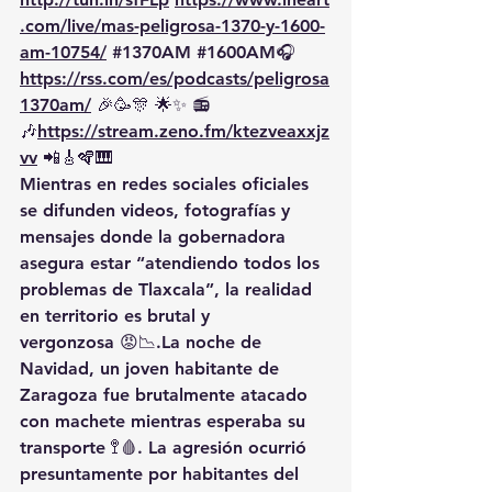
.com/live/mas-peligrosa-1370-y-1600-
am-10754/
#1370AM
#1600AM
🎧 
https://rss.com/es/podcasts/peligrosa
1370am/
 🎉🥳🎊 🌟✨ 📻
🎶
https://
stream.zeno.fm/ktezveaxxjz
vv
 📲🎸🪇🎹
Mientras en redes sociales oficiales 
se difunden 
videos, fotografías y 
mensajes
 donde la gobernadora 
asegura estar “atendiendo todos los 
problemas de Tlaxcala”, 
la realidad 
en territorio es brutal y 
vergonzosa
😡📉.La
 noche de 
Navidad
, un 
joven habitante de 
Zaragoza
 fue 
brutalmente atacado 
con machete
 mientras 
esperaba su 
transporte
 🚏🩸. La agresión ocurrió 
presuntamente por 
habitantes del 