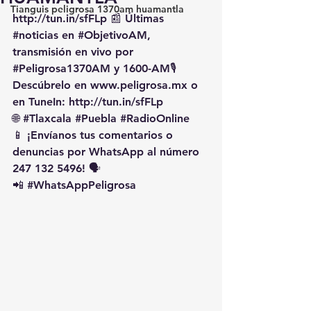
Tianguis peligrosa 1370am huamantla
http://tun.in/sfFLp
 📰 Últimas 
#noticias
 en 
#ObjetivoAM
, 
transmisión en vivo por 
#Peligrosa1370AM
 y 1600-AM🎙️ 
Descúbrelo en 
www.peligrosa.mx
 o 
en TuneIn: 
http://tun.in/sfFLp
🌐 
#Tlaxcala
#Puebla
#RadioOnline
📱 ¡Envíanos tus comentarios o 
denuncias por WhatsApp al número 
247 132 5496! 🗣️
📲 
#WhatsAppPeligrosa