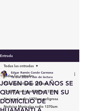
Entrada
Todas las entradas
Edgar Ramón Conde Carmona
Todas las entradas
16 ene 2025
1 min de lectura
JOVEN DE 20 AÑOS SE
Tlaxcala peligrosa 1370am
QUITA LA VIDA EN SU
Ciudad Serdán peligrosa 1370am
Nacional radio 1370am peligrosa
DOMICILIO DE
Noticias Musicales radio 1370am
HUAMANTLA