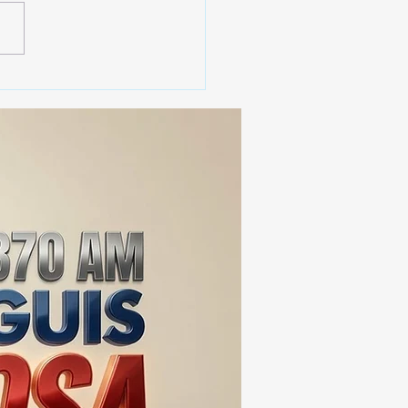
 SSC ASEGURA MÁS DE
MIL DOSIS DE DROGA
EIS MESES; SU VALOR
ERA LOS 100
ONES DE PESOS 💰⚖️🚨