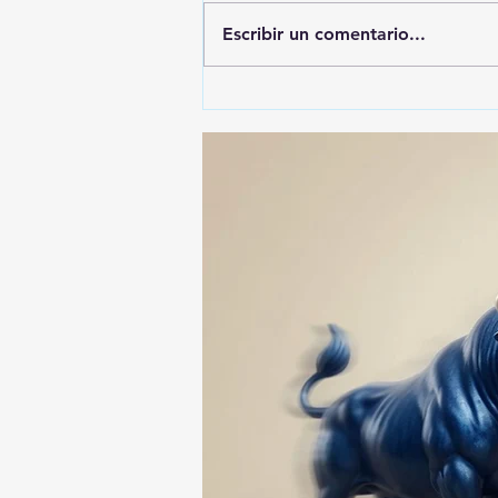
Escribir un comentario...
🚨🚔 CAPTURAN EN PUEBLA
A PRESUNTO
RESPONSABLE DE LA
DESAPARICIÓN DE UN
HOMBRE DE SAN PABLO
DEL MONTE ⚖️🔍