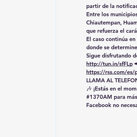
partir de la notifica
Entre los municipio
Chiautempan, Huaman
que refuerza el cará
El caso continúa en
donde se determine 
Sigue disfrutando de
http://tun.in/sfFLp
 
https://rss.com/es
LLAMA AL TELEFON
🎶 ¡Estás en el mome
#1370AM
 para más
Facebook no necesa