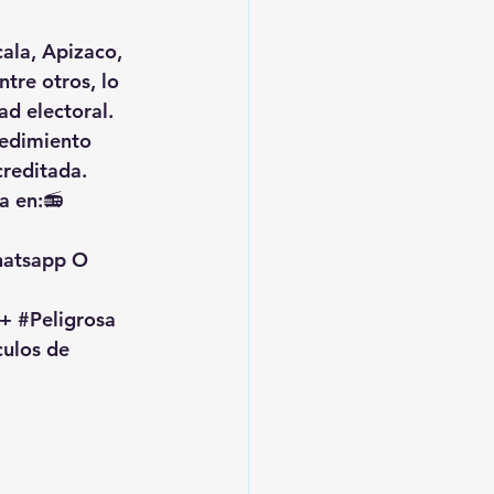
ala, Apizaco, 
tre otros, lo 
ad electoral.
cedimiento 
creditada.
a en:📻 
hatsapp O 
+ 
#Peligrosa
culos de 