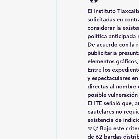
El Instituto Tlaxca
solicitadas en contr
considerar la exist
política anticipada
De acuerdo con la r
publicitaria presun
elementos gráficos,
Entre los expedient
y espectaculares en
directas al nombre d
posible vulneración 
El ITE señaló que, a
cautelares no requie
existencia de indici
⚖️📋 Bajo este crite
de 62 bardas distri