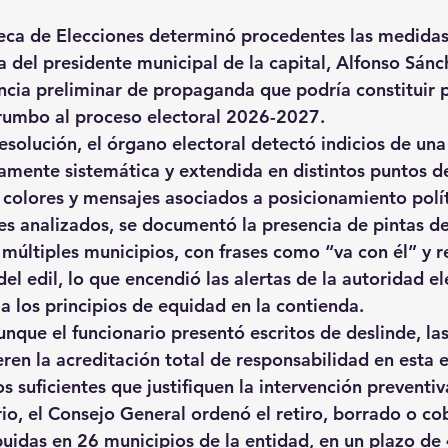
lteca de Elecciones determinó procedentes las medidas
a del presidente municipal de la capital, Alfonso Sánc
encia preliminar de propaganda que podría constituir
 rumbo al proceso electoral 2026-2027.
esolución, el órgano electoral detectó indicios de una
tamente sistemática y extendida en distintos puntos de
 colores y mensajes asociados a posicionamiento polít
es analizados, se documentó la presencia de pintas de
 múltiples municipios, con frases como “va con él” y r
el edil, lo que encendió las alertas de la autoridad el
a los principios de equidad en la contienda.
unque el funcionario presentó escritos de deslinde, la
ren la acreditación total de responsabilidad en esta e
os suficientes que justifiquen la intervención preventiv
rio, el Consejo General ordenó el retiro, borrado o cob
buidas en 26 municipios de la entidad, en un plazo de 