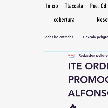
Inicio
Tlaxcala
Pue. Cd
cobertura
Noso
Todas las entradas
Tlaxcala pelig
Redaccion peligro
Noticias Musicales radio 1370am
ITE OR
PROMOCI
ALFONSO
🔥