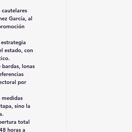
 cautelares 
hez García, al 
 promoción 
 estrategia 
l estado, con 
ico.
 bardas, lonas 
eferencias 
ectoral por 
s medidas 
tapa, sino la 
a.
ertura total 
48 horas a 