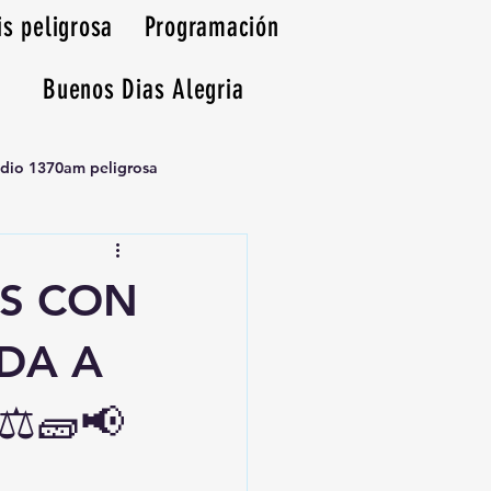
is peligrosa
Programación
Buenos Dias Alegria
adio 1370am peligrosa
AS CON
DA A
️🧱📢