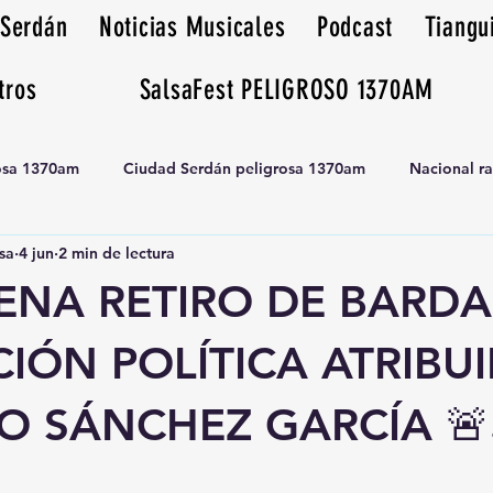
 Serdán
Noticias Musicales
Podcast
Tiangu
tros
SalsaFest PELIGROSO 1370AM
rosa 1370am
Ciudad Serdán peligrosa 1370am
Nacional r
sa
4 jun
2 min de lectura
Tianguis peligrosa 1370am huamantla
DENA RETIRO DE BARD
ÓN POLÍTICA ATRIBUI
 SÁNCHEZ GARCÍA 🚨⚖