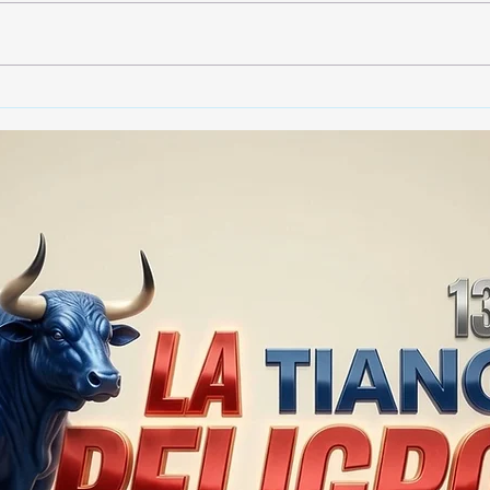
🚨🏛️ SECRETARIO DE
🚔
GOBIERNO ADMITE QUE
25 
TLAXCALA AÚN ENFRENTA
EN S
PROBLEMAS DE
SUP
SEGURIDAD ⚖️📊🚔
MILL