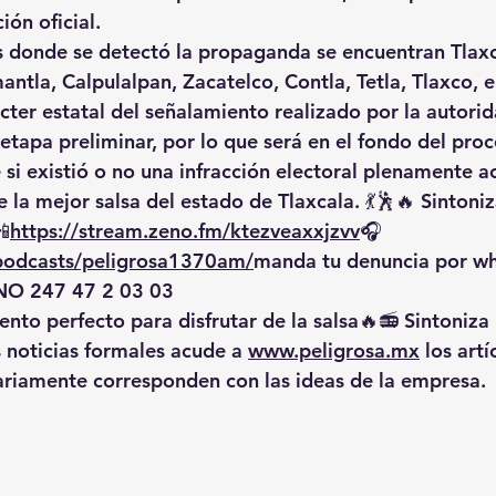
ción oficial.
s donde se detectó la propaganda se encuentran Tlaxc
tla, Calpulalpan, Zacatelco, Contla, Tetla, Tlaxco, en
cter estatal del señalamiento realizado por la autorid
 etapa preliminar, por lo que será en el fondo del pro
si existió o no una infracción electoral plenamente a
 la mejor salsa del estado de Tlaxcala. 💃🕺🔥 Sintoniz
📲
https://
stream.zeno.fm/ktezveaxxjzvv
🎧
/podcasts/peligrosa1370am/
manda
 tu denuncia por w
O 247 47 2 03 03
nto perfecto para disfrutar de la salsa🔥📻 Sintoniza 
 noticias formales acude a 
www.peligrosa.mx
 los artí
riamente corresponden con las ideas de la empresa.