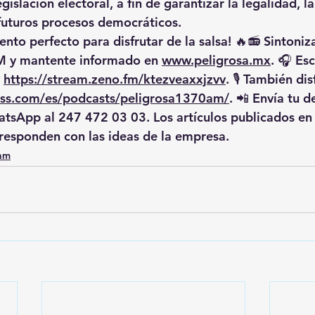
egislación electoral, a fin de garantizar la legalidad, l
 futuros procesos democráticos.
nto perfecto para disfrutar de la salsa! 🔥📻 Sintoniz
M
 y mantente informado en 
www.peligrosa.mx
. 🎧 Es
 
https://stream.zeno.fm/ktezveaxxjzvv
. 🎙️ También di
/rss.com/es/podcasts/peligrosa1370am/
. 📲 Envía tu d
tsApp al 
247 472 03 03
. Los artículos publicados e
responden con las ideas de la empresa.
0am