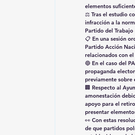
elementos suficient
⚖️ Tras el estudio 
infracción a la nor
Partido del Trabajo
📋 En una sesión or
Partido Acción Nac
relacionados con el
🔵 En el caso del P
propaganda elector
previamente sobre e
🏢 Respecto al Ayun
amonestación debid
apoyo para el retir
presentar elementos
👀 Con estas resoluc
de que partidos pol