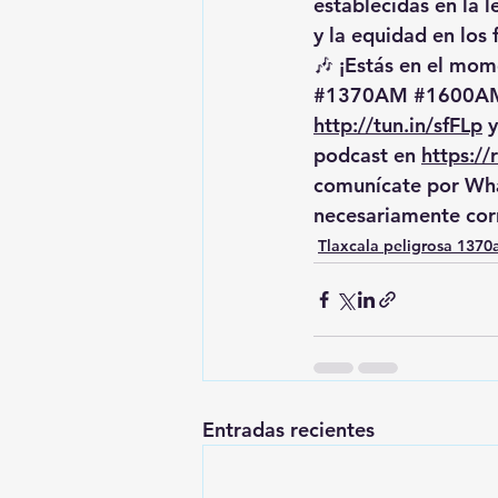
establecidas en la l
y la equidad en los
🎶 ¡Estás en el mome
#1370AM
#1600A
http://tun.in/sfFLp
 y
podcast en 
https:/
comunícate por Wha
necesariamente cor
Tlaxcala peligrosa 137
Entradas recientes