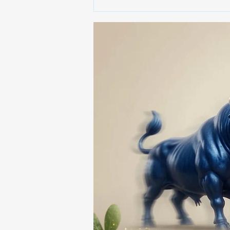
🚨🚔 CAPTURAN EN PUEBLA
A PRESUNTO
RESPONSABLE DE LA
DESAPARICIÓN DE UN
HOMBRE DE SAN PABLO
DEL MONTE ⚖️🔍