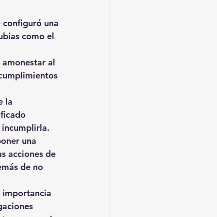
 configuró una 
ubias como el 
 
amonestar al 
ncumplimientos 
 la 
ificado 
 incumplirla.
poner una 
as acciones de 
emás de no 
a importancia 
gaciones 