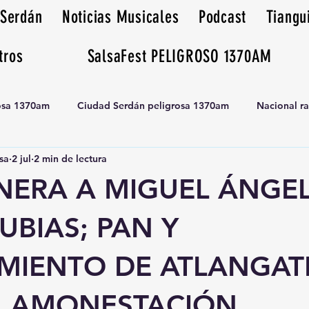
 Serdán
Noticias Musicales
Podcast
Tiangu
tros
SalsaFest PELIGROSO 1370AM
rosa 1370am
Ciudad Serdán peligrosa 1370am
Nacional r
sa
2 jul
2 min de lectura
Tianguis peligrosa 1370am huamantla
ONERA A MIGUEL ÁNGE
BIAS; PAN Y
MIENTO DE ATLANGAT
N AMONESTACIÓN