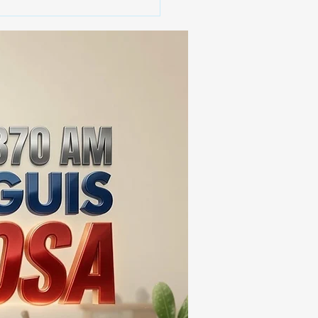
 SSC ASEGURA MÁS DE
MIL DOSIS DE DROGA
EIS MESES; SU VALOR
ERA LOS 100
ONES DE PESOS 💰⚖️🚨