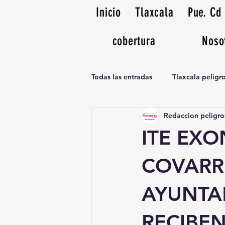
Inicio
Tlaxcala
Pue. Cd
cobertura
Noso
Todas las entradas
Tlaxcala pelig
Redaccion peligro
Noticias Musicales radio 1370am
ITE EX
COVARRU
AYUNTA
RECIBE