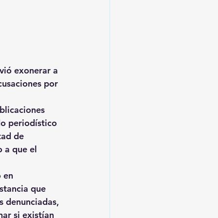
lvió exonerar a 
cusaciones por 
blicaciones 
o periodístico 
tad de 
 a que el 
 en 
nstancia que 
es denunciadas, 
ar si existían 