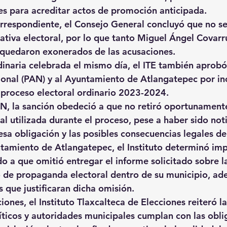
es para acreditar actos de promoción anticipada.
correspondiente, el Consejo General concluyó que no se
mativa electoral, por lo que tanto Miguel Ángel Covarr
 quedaron exonerados de las acusaciones.
dinaria celebrada el mismo día, el ITE también aprobó
ional (PAN)
 y al 
Ayuntamiento de Atlangatepec
 por i
 proceso electoral ordinario 2023-2024.
AN, la sanción obedeció a que 
no retiró oportunamente
al
 utilizada durante el proceso, pese a haber sido not
sa obligación y las posibles consecuencias legales de
tamiento de Atlangatepec, el Instituto determinó im
o a que 
omitió entregar el informe solicitado sobre l
o de propaganda electoral
 dentro de su municipio, ad
 que justificaran dicha omisión.
iones, el Instituto Tlaxcalteca de Elecciones reiteró l
íticos y autoridades municipales cumplan con las obli