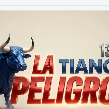
🚨🏛️ SECRETARIO DE
🚔
GOBIERNO ADMITE QUE
25 
TLAXCALA AÚN ENFRENTA
EN S
PROBLEMAS DE
SUP
SEGURIDAD ⚖️📊🚔
MILL