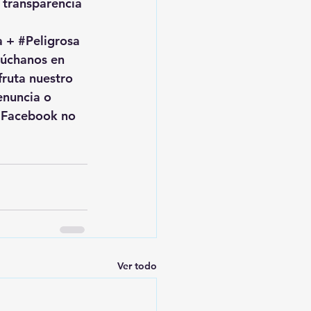
a transparencia 
a 
+ 
#Peligrosa
cúchanos en 
sfruta nuestro 
enuncia o 
n Facebook no 
Ver todo