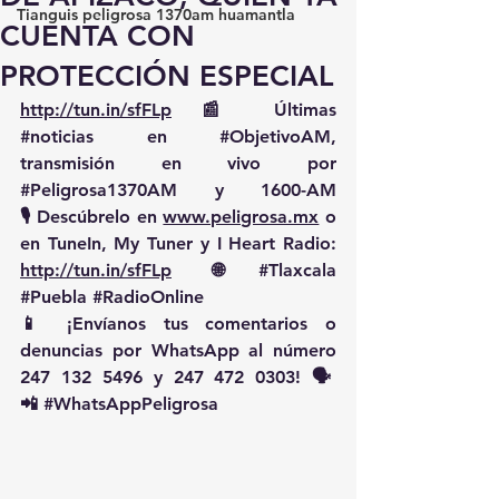
Tianguis peligrosa 1370am huamantla
CUENTA CON
PROTECCIÓN ESPECIAL
http://tun.in/sfFLp
 📰 Últimas 
#noticias
 en 
#ObjetivoAM
, 
transmisión en vivo por 
#Peligrosa1370AM
 y 1600-AM
🎙️ Descúbrelo en 
www.peligrosa.mx
 o 
en TuneIn, My Tuner y I Heart Radio: 
http://tun.in/sfFLp
  🌐 
#Tlaxcala
#Puebla
#RadioOnline
📱 ¡Envíanos tus comentarios o 
denuncias por WhatsApp al número 
247 132 5496 y 247 472 0303! 🗣️
📲 
#WhatsAppPeligrosa