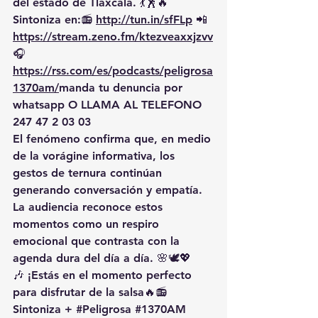
del estado de Tlaxcala. 💃🕺🔥 
Sintoniza en:📻 
http://tun.in/sfFLp
 📲
https://
stream.zeno.fm/ktezveaxxjzvv
🎧
https://rss.com/es/podcasts/peligrosa
1370am/
manda
 tu denuncia por 
whatsapp O LLAMA AL TELEFONO 
247 47 2 03 03
El fenómeno confirma que, en medio 
de la vorágine informativa, los 
gestos de ternura continúan 
generando conversación y empatía. 
La audiencia reconoce estos 
momentos como un respiro 
emocional que contrasta con la 
agenda dura del día a día. 🌸🕊️💖
🎶 ¡Estás en el momento perfecto 
para disfrutar de la salsa🔥📻 
Sintoniza + 
#Peligrosa
#1370AM