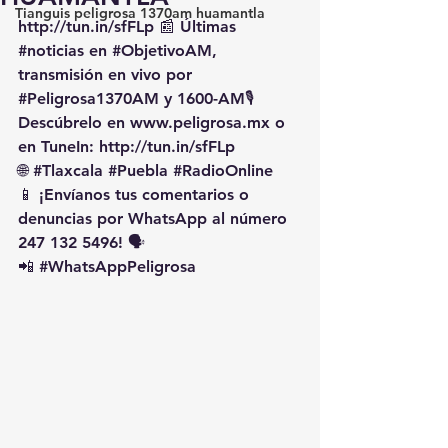
Tianguis peligrosa 1370am huamantla
http://tun.in/sfFLp
 📰 Últimas 
#noticias
 en 
#ObjetivoAM
, 
transmisión en vivo por 
#Peligrosa1370AM
 y 1600-AM🎙️ 
Descúbrelo en 
www.peligrosa.mx
 o 
en TuneIn: 
http://tun.in/sfFLp
🌐 
#Tlaxcala
#Puebla
#RadioOnline
📱 ¡Envíanos tus comentarios o 
denuncias por WhatsApp al número 
247 132 5496! 🗣️
📲 
#WhatsAppPeligrosa