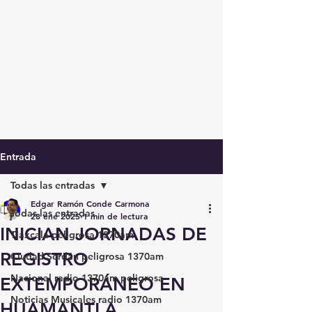
Entrada
Todas las entradas
Edgar Ramón Conde Carmona
Todas las entradas
28 ene 2025
1 min de lectura
INICIAN JORNADAS DE
Tlaxcala peligrosa 1370am
REGISTRO
Ciudad Serdán peligrosa 1370am
Nacional radio 1370am peligrosa
EXTEMPORÁNEO EN
Noticias Musicales radio 1370am
HUAMANTLA