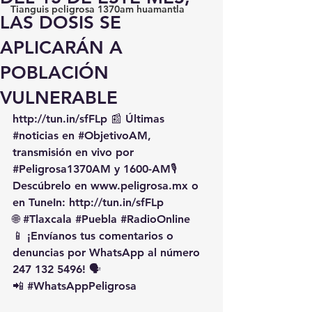
Tianguis peligrosa 1370am huamantla
LAS DOSIS SE
APLICARÁN A
POBLACIÓN
VULNERABLE
http://tun.in/sfFLp
 📰 Últimas 
#noticias
 en 
#ObjetivoAM
, 
transmisión en vivo por 
#Peligrosa1370AM
 y 1600-AM🎙️ 
Descúbrelo en 
www.peligrosa.mx
 o 
en TuneIn: 
http://tun.in/sfFLp
🌐 
#Tlaxcala
#Puebla
#RadioOnline
📱 ¡Envíanos tus comentarios o 
denuncias por WhatsApp al número 
247 132 5496! 🗣️
📲 
#WhatsAppPeligrosa