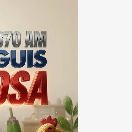
ERA LOS 100
ONES DE PESOS 💰⚖️🚨