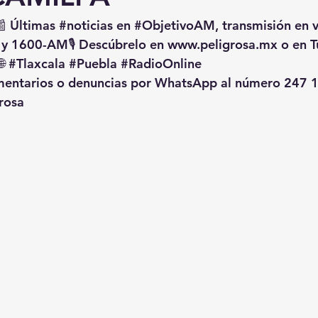
📰 Últimas 
#noticias
 en 
#ObjetivoAM
, transmisión en 
 y 1600-AM🎙️ Descúbrelo en 
www.peligrosa.mx
 o en T
🌐 
#Tlaxcala
#Puebla
#RadioOnline
omentarios o denuncias por WhatsApp al número 247 1
rosa