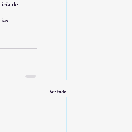
licía de 
ias 
Ver todo