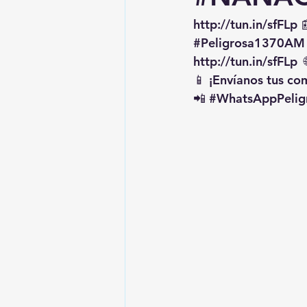
http://tun.in/sfFLp
 
#Peligrosa1370AM
http://tun.in/sfFLp
  
📱 ¡Envíanos tus c
📲 
#WhatsAppPelig