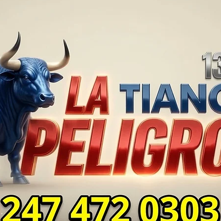
PROBLEMAS DE
SUP
SEGURIDAD ⚖️📊🚔
MILL