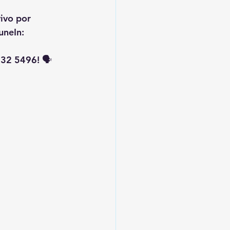
vivo por 
uneIn: 
32 5496! 🗣️