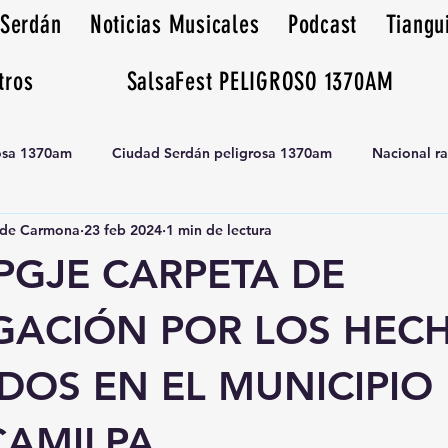
 Serdán
Noticias Musicales
Podcast
Tiangu
tros
SalsaFest PELIGROSO 1370AM
rosa 1370am
Ciudad Serdán peligrosa 1370am
Nacional r
de Carmona
23 feb 2024
1 min de lectura
Tianguis peligrosa 1370am huamantla
#PGJE CARPETA DE
IGACIÓN POR LOS HEC
DOS EN EL MUNICIPIO
AMILPA