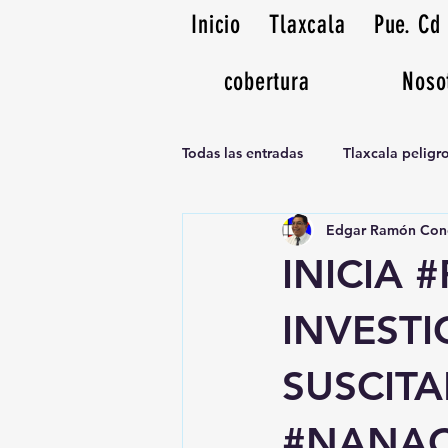
Inicio
Tlaxcala
Pue. Cd
cobertura
Noso
Todas las entradas
Tlaxcala pelig
Edgar Ramón Con
Noticias Musicales radio 1370am
INICIA 
INVEST
SUSCITA
#NANAC