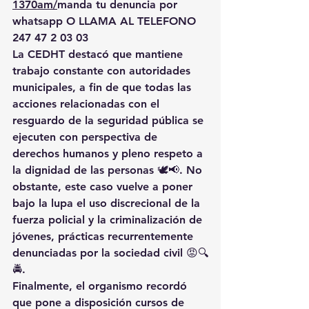
1370am/
manda
 tu denuncia por 
whatsapp O LLAMA AL TELEFONO 
247 47 2 03 03
La CEDHT destacó que mantiene 
trabajo constante con autoridades 
municipales
, a fin de que todas las 
acciones relacionadas con el 
resguardo de la seguridad pública
 se 
ejecuten con 
perspectiva de 
derechos humanos
 y pleno respeto a 
la 
dignidad de las personas
 🕊️📢. No 
obstante, este caso vuelve a poner 
bajo la lupa el 
uso discrecional de la 
fuerza policial
 y la 
criminalización de 
jóvenes
, prácticas recurrentemente 
denunciadas por la sociedad civil 😡🔍
🚔.
Finalmente, el organismo recordó 
que pone a disposición 
cursos de 