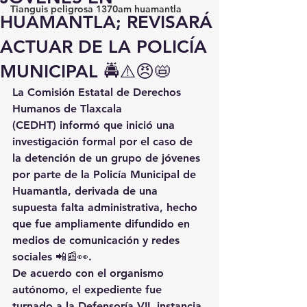
Tianguis peligrosa 1370am huamantla
HUAMANTLA; REVISARÁ
ACTUAR DE LA POLICÍA
MUNICIPAL 🚔⚠️😠📛
La 
Comisión Estatal de Derechos 
Humanos de Tlaxcala 
(CEDHT)
 informó que 
inició una 
investigación formal
 por el caso de 
la 
detención de un grupo de jóvenes 
por parte de la Policía Municipal de 
Huamantla
, derivada de una 
supuesta falta administrativa
, hecho 
que fue ampliamente difundido en 
medios de comunicación y redes 
sociales
 📲📰👀.
De acuerdo con el organismo 
autónomo, el expediente fue 
turnado a la 
Defensoría VII
, instancia 