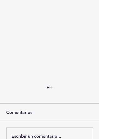
Comentarios
Escribir un comentario...
🚨🏛️ SECRETARIO DE
🚔💊 SSC ASEG