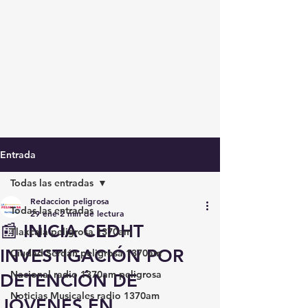
Entrada
Todas las entradas
Redaccion peligrosa
Todas las entradas
29 ene
2 min de lectura
📰 INICIA CEDHT
Tlaxcala peligrosa 1370am
INVESTIGACIÓN POR
Ciudad Serdán peligrosa 1370am
Nacional radio 1370am peligrosa
DETENCIÓN DE
Noticias Musicales radio 1370am
JÓVENES EN