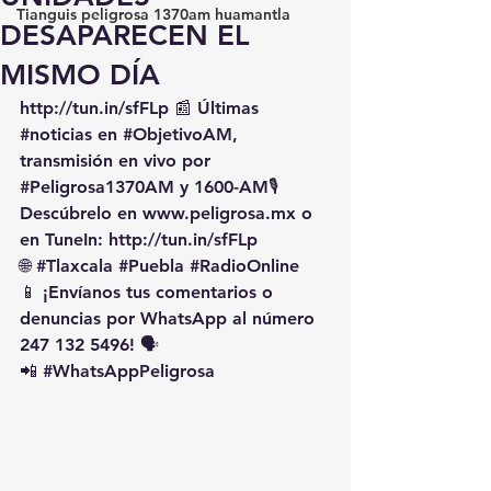
Tianguis peligrosa 1370am huamantla
DESAPARECEN EL
MISMO DÍA
http://tun.in/sfFLp
 📰 Últimas 
#noticias
 en 
#ObjetivoAM
, 
transmisión en vivo por 
#Peligrosa1370AM
 y 1600-AM🎙️ 
Descúbrelo en 
www.peligrosa.mx
 o 
en TuneIn: 
http://tun.in/sfFLp
🌐 
#Tlaxcala
#Puebla
#RadioOnline
📱 ¡Envíanos tus comentarios o 
denuncias por WhatsApp al número 
247 132 5496! 🗣️
📲 
#WhatsAppPeligrosa