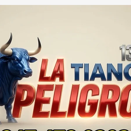
SÓTANO… ¡LAS
EL 
ENCUESTAS YA
NAD
REVENTARON EN
SALA
TLAXCALA!” 🔥🚨