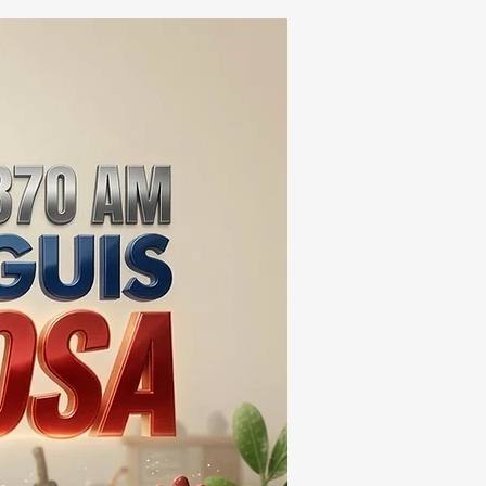
VOCERO QUE “NO VE
A”… PERO TODO LO
 🎭🚨