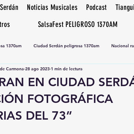
 Serdán
Noticias Musicales
Podcast
Tiangu
tros
SalsaFest PELIGROSO 1370AM
rosa 1370am
Ciudad Serdán peligrosa 1370am
Nacional r
de Carmona
28 ago 2023
1 min de lectura
Tianguis peligrosa 1370am huamantla
RAN EN CIUDAD SERD
CIÓN FOTOGRÁFICA
IAS DEL 73”