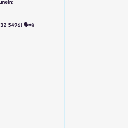
uneIn: 
32 5496! 🗣️📲 