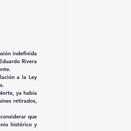
ión indefinida 
Eduardo Rivera 
ente.
ación a la Ley 
s. 
orte, ya había 
nes retirados, 
considerar que 
io histórico y 