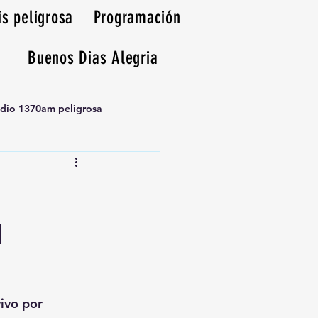
is peligrosa
Programación
Buenos Dias Alegria
adio 1370am peligrosa
N
vivo por 