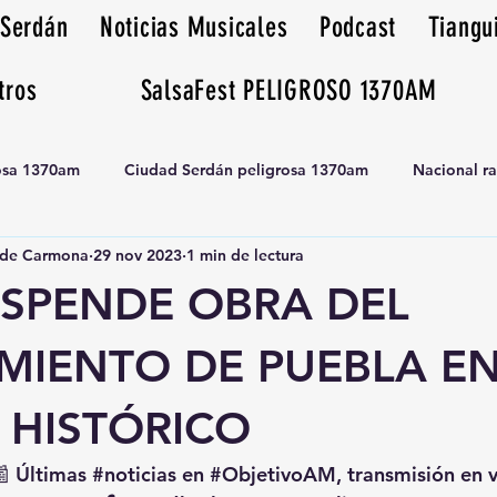
 Serdán
Noticias Musicales
Podcast
Tiangu
tros
SalsaFest PELIGROSO 1370AM
rosa 1370am
Ciudad Serdán peligrosa 1370am
Nacional r
de Carmona
29 nov 2023
1 min de lectura
Tianguis peligrosa 1370am huamantla
USPENDE OBRA DEL
MIENTO DE PUEBLA E
 HISTÓRICO
📰 Últimas 
#noticias
 en 
#ObjetivoAM
, transmisión en 