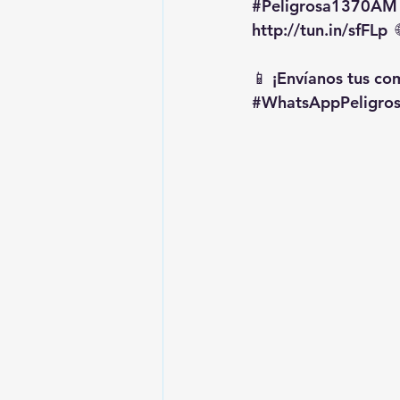
#Peligrosa1370AM
http://tun.in/sfFLp
  
📱 ¡Envíanos tus c
#WhatsAppPeligro