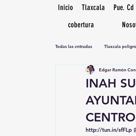
Inicio
Tlaxcala
Pue. Cd
cobertura
Noso
Todas las entradas
Tlaxcala pelig
Edgar Ramón Con
Noticias Musicales radio 1370am
INAH S
AYUNTA
CENTRO
http://tun.in/sfFLp
 