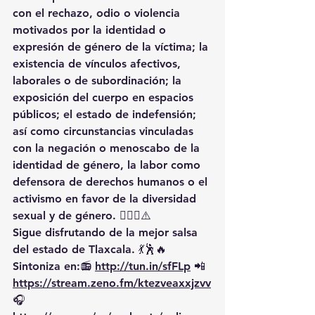
con el 
rechazo, odio o violencia 
motivados por la identidad o 
expresión de género de la víctima
; la 
existencia de 
vínculos afectivos, 
laborales o de subordinación
; la 
exposición del cuerpo en espacios 
públicos
; el 
estado de indefensión
; 
así como circunstancias vinculadas 
con la 
negación o menoscabo de la 
identidad de género
, la labor como 
defensora de derechos humanos
 o el 
activismo en favor de la diversidad 
sexual y de género
. 🏳️‍🌈✊⚠️
Sigue disfrutando de la mejor salsa 
del estado de Tlaxcala. 💃🕺🔥 
Sintoniza en:📻 
http://tun.in/sfFLp
 📲
https://
stream.zeno.fm/ktezveaxxjzvv
🎧