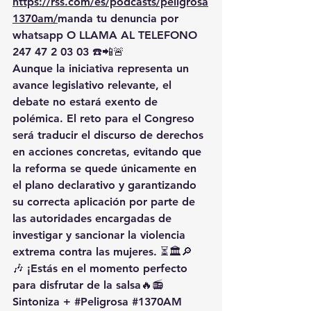
https://rss.com/es/podcasts/peligrosa
1370am/
manda
 tu denuncia por 
whatsapp O LLAMA AL TELEFONO 
247 47 2 03 03 ☎️📲🚨
Aunque la iniciativa representa un 
avance legislativo relevante
, el 
debate no estará exento de 
polémica. El reto para el Congreso 
será 
traducir el discurso de derechos 
en acciones concretas
, evitando que 
la reforma se quede únicamente en 
el plano declarativo y garantizando 
su correcta aplicación por parte de 
las autoridades encargadas de 
investigar y sancionar la violencia 
extrema contra las mujeres. ⏳🏛️🔎
🎶 ¡Estás en el momento perfecto 
para disfrutar de la salsa🔥📻 
Sintoniza + 
#Peligrosa
#1370AM