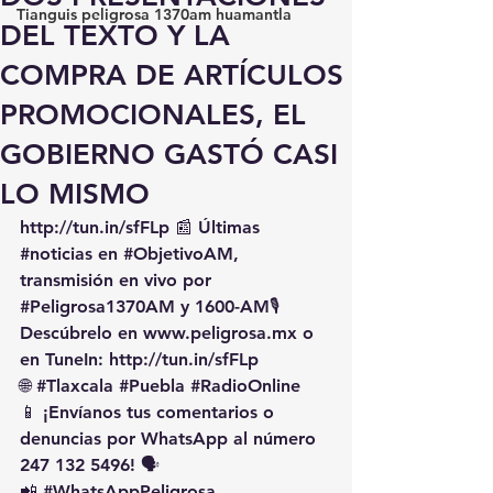
Tianguis peligrosa 1370am huamantla
DEL TEXTO Y LA
COMPRA DE ARTÍCULOS
PROMOCIONALES, EL
GOBIERNO GASTÓ CASI
LO MISMO
http://tun.in/sfFLp
 📰 Últimas 
#noticias
 en 
#ObjetivoAM
, 
transmisión en vivo por 
#Peligrosa1370AM
 y 1600-AM🎙️ 
Descúbrelo en 
www.peligrosa.mx
 o 
en TuneIn: 
http://tun.in/sfFLp
🌐 
#Tlaxcala
#Puebla
#RadioOnline
📱 ¡Envíanos tus comentarios o 
denuncias por WhatsApp al número 
247 132 5496! 🗣️
📲 
#WhatsAppPeligrosa