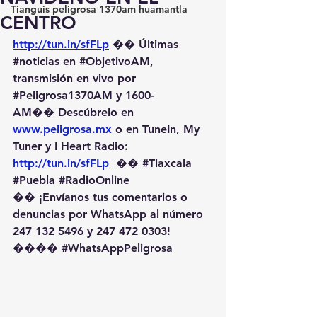
Tianguis peligrosa 1370am huamantla
CENTRO
http://tun.in/sfFLp
 �� Últimas 
#noticias
 en 
#ObjetivoAM
, 
transmisión en vivo por 
#Peligrosa1370AM
 y 1600-
AM��️ Descúbrelo en 
www.peligrosa.mx
 o en TuneIn, My 
Tuner y I Heart Radio: 
http://tun.in/sfFLp
  �� 
#Tlaxcala
#Puebla
#RadioOnline
�� ¡Envíanos tus comentarios o 
denuncias por WhatsApp al número 
247 132 5496 y 247 472 0303! 
��️�� 
#WhatsAppPeligrosa