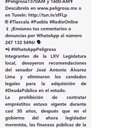
#Peligrosa1370AM
 y 1600-AM🎙️ 
Descúbrelo en 
www.peligrosa.mx
 o 
en TuneIn: 
http://tun.in/sfFLp
🌐 
#Tlaxcala
#Puebla
#RadioOnline
📱 ¡Envíanos tus comentarios o 
denuncias por WhatsApp al número 
247 132 5496! 🗣️
📲 
#WhatsAppPeligrosa
Integrantes de la LXV Legislatura 
local, desoyeron recomendaciones 
del senador José Antonio Álvarez 
Lima y eliminaron los candados 
legales para la adquisición de 
#DeudaPública
 en el estado.
La prohibición de contratar 
empréstitos estuvo vigente durante 
casi 30 años, después que en el 
gobierno del ahora legislador 
morenista, las finanzas públicas de la 