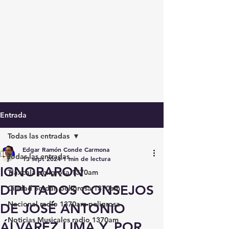
Entrada
Todas las entradas
Edgar Ramón Conde Carmona
Todas las entradas
13 sept 2024
1 min de lectura
IGNORARON
Tlaxcala peligrosa 1370am
DIPUTADOS CONSEJOS
Ciudad Serdán peligrosa 1370am
Nacional radio 1370am peligrosa
DE JOSÉ ANTONIO
Noticias Musicales radio 1370am
ÁLVAREZ LIMA Y, POR