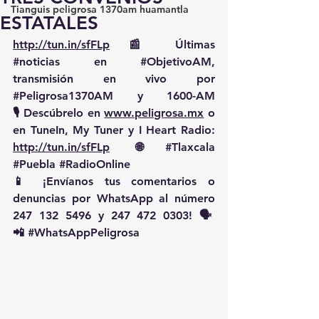
Tianguis peligrosa 1370am huamantla
ESTATALES
http://tun.in/sfFLp
 📰 Últimas 
#noticias
 en 
#ObjetivoAM
, 
transmisión en vivo por 
#Peligrosa1370AM
 y 1600-AM
🎙️ Descúbrelo en 
www.peligrosa.mx
 o 
en TuneIn, My Tuner y I Heart Radio: 
http://tun.in/sfFLp
  🌐 
#Tlaxcala
#Puebla
#RadioOnline
📱 ¡Envíanos tus comentarios o 
denuncias por WhatsApp al número 
247 132 5496 y 247 472 0303! 🗣️
📲 
#WhatsAppPeligrosa