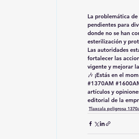
La problemática de 
pendientes para div
donde no se han co
esterilización y pro
Las autoridades est
fortalecer las accio
vigente y mejorar l
🎶 ¡Estás en el mome
#1370AM
#1600A
artículos y opinion
editorial de la empr
Tlaxcala peligrosa 137