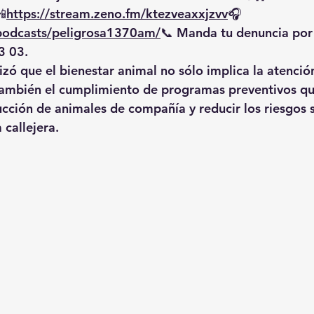
📲
https://
stream.zeno.fm/ktezveaxxjzvv
🎧
/podcasts/peligrosa1370am/
📞
 Manda tu denuncia po
3 03.
izó que el bienestar animal no sólo implica la atenció
 también el cumplimiento de programas preventivos q
ucción de animales de compañía y reducir los riesgos s
 callejera.