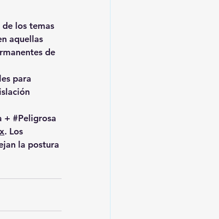
 de los temas 
n aquellas 
ermanentes de 
les para 
slación 
a + 
#Peligrosa
x
. Los 
ejan la postura 