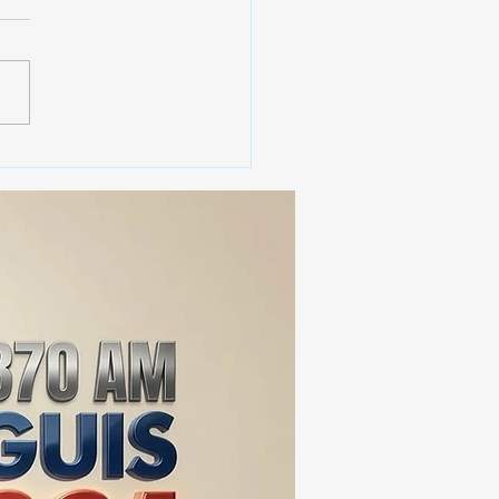
 SSC ASEGURA MÁS DE
MIL DOSIS DE DROGA
EIS MESES; SU VALOR
ERA LOS 100
ONES DE PESOS 💰⚖️🚨