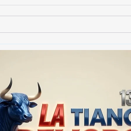
🚨🏛️ SECRETARIO DE
🚔
GOBIERNO ADMITE QUE
25 
TLAXCALA AÚN ENFRENTA
EN S
PROBLEMAS DE
SUP
SEGURIDAD ⚖️📊🚔
MILL