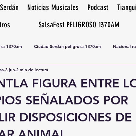
 Serdán
Noticias Musicales
Podcast
Tiangu
tros
SalsaFest PELIGROSO 1370AM
rosa 1370am
Ciudad Serdán peligrosa 1370am
Nacional r
sa
3 jun
2 min de lectura
Tianguis peligrosa 1370am huamantla
TLA FIGURA ENTRE L
PIOS SEÑALADOS POR
IR DISPOSICIONES DE
TAR ANIMAL