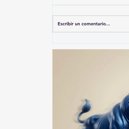
Escribir un comentario...
🚨🚔 CAPTURAN EN PUEBLA
A PRESUNTO
RESPONSABLE DE LA
DESAPARICIÓN DE UN
HOMBRE DE SAN PABLO
DEL MONTE ⚖️🔍