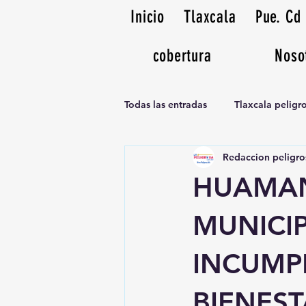
Inicio
Tlaxcala
Pue. Cd
cobertura
Noso
Todas las entradas
Tlaxcala pelig
Redaccion peligro
Noticias Musicales radio 1370am
HUAMAN
MUNICI
INCUMPL
BIENES