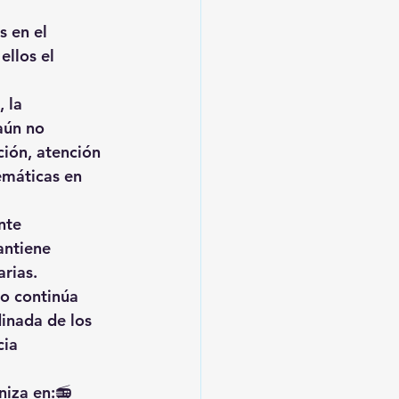
 en el 
ellos el 
 la 
aún no 
ión, atención 
emáticas en 
nte 
antiene 
rias.
o continúa 
inada de los 
ia 
niza en:📻 