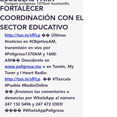
Tianguis peligrosa 1370am huamantla
FORTALECER
COORDINACIÓN CON EL
SECTOR EDUCATIVO
http://tun.in/sfFLp
 �� Últimas 
#noticias
 en 
#ObjetivoAM
, 
transmisión en vivo por 
#Peligrosa1370AM
 y 1600-
AM��️ Descúbrelo en 
www.peligrosa.mx
 o en TuneIn, My 
Tuner y I Heart Radio: 
http://tun.in/sfFLp
  �� 
#Tlaxcala
#Puebla
#RadioOnline
�� ¡Envíanos tus comentarios o 
denuncias por WhatsApp al número 
247 132 5496 y 247 472 0303! 
��️�� 
#WhatsAppPeligrosa