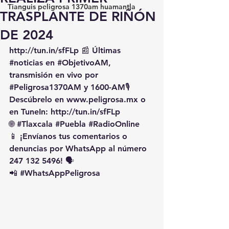
Tianguis peligrosa 1370am huamantla
TRASPLANTE DE RIÑÓN
DE 2024
http://tun.in/sfFLp
 📰 Últimas 
#noticias
 en 
#ObjetivoAM
, 
transmisión en vivo por 
#Peligrosa1370AM
 y 1600-AM🎙️ 
Descúbrelo en 
www.peligrosa.mx
 o 
en TuneIn: 
http://tun.in/sfFLp
🌐 
#Tlaxcala
#Puebla
#RadioOnline
📱 ¡Envíanos tus comentarios o 
denuncias por WhatsApp al número 
247 132 5496! 🗣️
📲 
#WhatsAppPeligrosa