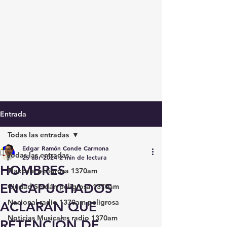
Entrada
Todas las entradas
Edgar Ramón Conde Carmona
Todas las entradas
25 abr 2024
2 min de lectura
HOMBRES
Tlaxcala peligrosa 1370am
ENCAPUCHADOS
Ciudad Serdán peligrosa 1370am
Nacional radio 1370am peligrosa
ACLARAN QUE
Noticias Musicales radio 1370am
RETENCIÓN DE