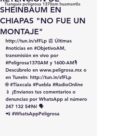
Tianguis peligrosa 1370am huamantla
SHEINBAUM EN
CHIAPAS "NO FUE UN
MONTAJE"
http://tun.in/sfFLp
 📰 Últimas 
#noticias
 en 
#ObjetivoAM
, 
transmisión en vivo por 
#Peligrosa1370AM
 y 1600-AM🎙️ 
Descúbrelo en 
www.peligrosa.mx
 o 
en TuneIn: 
http://tun.in/sfFLp
🌐 
#Tlaxcala
#Puebla
#RadioOnline
📱 ¡Envíanos tus comentarios o 
denuncias por WhatsApp al número 
247 132 5496! 🗣️
📲 
#WhatsAppPeligrosa