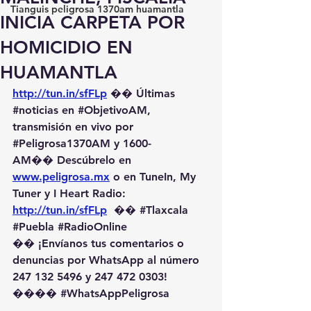
Tianguis peligrosa 1370am huamantla
INICIA CARPETA POR
HOMICIDIO EN
HUAMANTLA
http://tun.in/sfFLp
 �� Últimas 
#noticias
 en 
#ObjetivoAM
, 
transmisión en vivo por 
#Peligrosa1370AM
 y 1600-
AM��️ Descúbrelo en 
www.peligrosa.mx
 o en TuneIn, My 
Tuner y I Heart Radio: 
http://tun.in/sfFLp
  �� 
#Tlaxcala
#Puebla
#RadioOnline
�� ¡Envíanos tus comentarios o 
denuncias por WhatsApp al número 
247 132 5496 y 247 472 0303! 
��️�� 
#WhatsAppPeligrosa