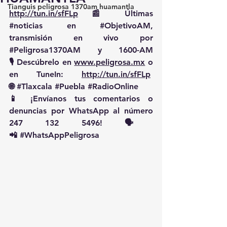
Tianguis peligrosa 1370am huamantla
http://tun.in/sfFLp
 📰 Últimas 
#noticias
 en 
#ObjetivoAM
, 
transmisión en vivo por 
#Peligrosa1370AM
 y 1600-AM
🎙️ Descúbrelo en 
www.peligrosa.mx
 o 
en TuneIn: 
http://tun.in/sfFLp
🌐 
#Tlaxcala
#Puebla
#RadioOnline
📱 ¡Envíanos tus comentarios o 
denuncias por WhatsApp al número 
247 132 5496! 🗣️
📲 
#WhatsAppPeligrosa