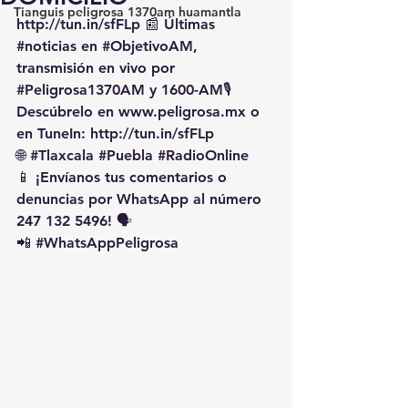
Tianguis peligrosa 1370am huamantla
http://tun.in/sfFLp
 📰 Últimas 
#noticias
 en 
#ObjetivoAM
, 
transmisión en vivo por 
#Peligrosa1370AM
 y 1600-AM🎙️ 
Descúbrelo en 
www.peligrosa.mx
 o 
en TuneIn: 
http://tun.in/sfFLp
🌐 
#Tlaxcala
#Puebla
#RadioOnline
📱 ¡Envíanos tus comentarios o 
denuncias por WhatsApp al número 
247 132 5496! 🗣️
📲 
#WhatsAppPeligrosa