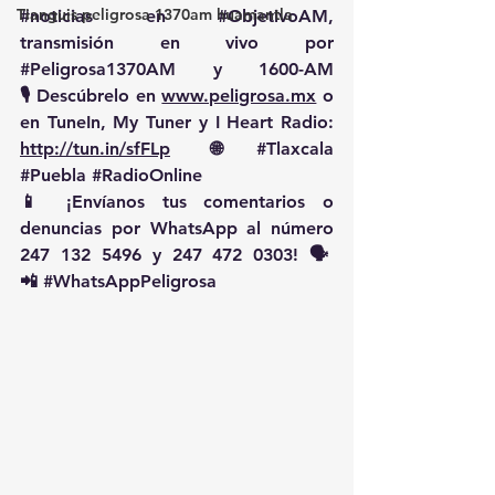
Tianguis peligrosa 1370am huamantla
#noticias
 en 
#ObjetivoAM
, 
transmisión en vivo por 
#Peligrosa1370AM
 y 1600-AM
🎙️ Descúbrelo en 
www.peligrosa.mx
 o 
en TuneIn, My Tuner y I Heart Radio: 
http://tun.in/sfFLp
  🌐 
#Tlaxcala
#Puebla
#RadioOnline
📱 ¡Envíanos tus comentarios o 
denuncias por WhatsApp al número 
247 132 5496 y 247 472 0303! 🗣️
📲 
#WhatsAppPeligrosa