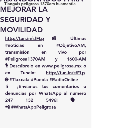
Tianguis peligrosa 1370am huamantla
MEJORAR LA
SEGURIDAD Y
MOVILIDAD
http://tun.in/sfFLp
 📰 Últimas 
#noticias
 en 
#ObjetivoAM
, 
transmisión en vivo por 
#Peligrosa1370AM
 y 1600-AM
🎙️ Descúbrelo en 
www.peligrosa.mx
 o 
en TuneIn: 
http://tun.in/sfFLp
🌐 
#Tlaxcala
#Puebla
#RadioOnline
📱 ¡Envíanos tus comentarios o 
denuncias por WhatsApp al número 
247 132 5496! 🗣️
📲 
#WhatsAppPeligrosa