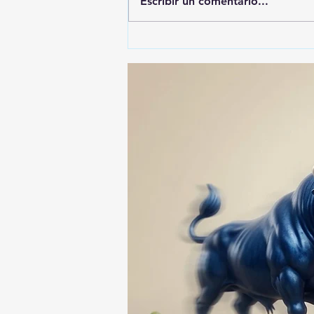
Escribir un comentario...
ALFONSO SÁNCHEZ
GARCIA, EL MÁS
DENUNCIADO ANTE EL ITE:
SU NOMBRE APARECE EN
74 ASUNTOS