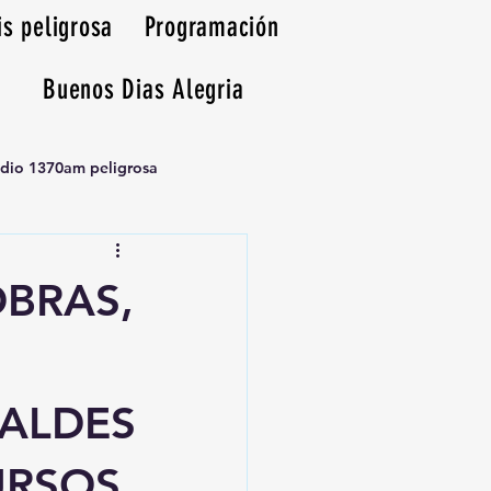
is peligrosa
Programación
Buenos Dias Alegria
adio 1370am peligrosa
OBRAS,
CALDES
URSOS