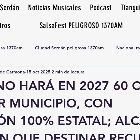
 Serdán
Noticias Musicales
Podcast
Tiangu
tros
SalsaFest PELIGROSO 1370AM
rosa 1370am
Ciudad Serdán peligrosa 1370am
Nacional r
de Carmona
15 oct 2025
2 min de lectura
Tianguis peligrosa 1370am huamantla
NO HARÁ EN 2027 60 
R MUNICIPIO, CON
ÓN 100% ESTATAL; AL
N QUE DESTINAR REC