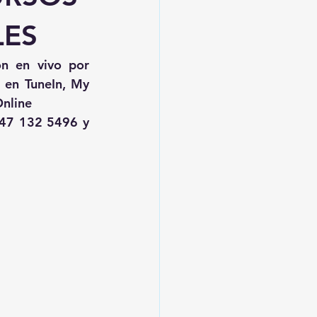
LES
, transmisión en vivo por 
 en TuneIn, My 
nline
47 132 5496 y 