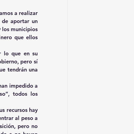
amos a realizar 
 de aportar un 
 los municipios 
nero que ellos 
r lo que en su 
ierno, pero sí 
ue tendrán una 
han impedido a 
o”, todos los 
s recursos hay 
trar al peso a 
ición, pero no 