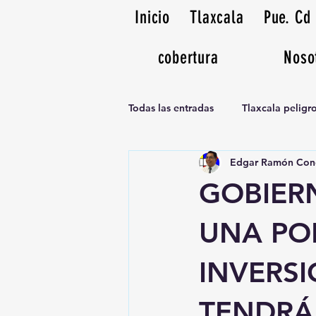
Inicio
Tlaxcala
Pue. Cd
cobertura
Noso
Todas las entradas
Tlaxcala pelig
Edgar Ramón Con
Noticias Musicales radio 1370am
GOBIER
UNA PO
INVERSI
TENDRÁ