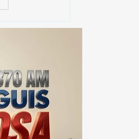
erno de Tlaxcala
aca instalación de 2 mil
cámaras de
ovigilancia en la entidad