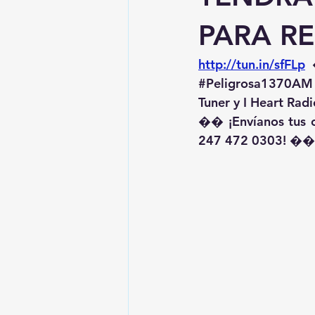
PARA RE
http://tun.in/sfFLp
 
#Peligrosa1370AM
Tuner y I Heart Radi
�� ¡Envíanos tus 
247 472 0303! ��