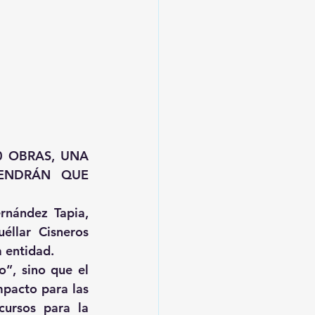
 OBRAS, UNA 
ENDRÁN QUE 
rnández Tapia, 
llar Cisneros 
a entidad.
, sino que el 
pacto para las 
ursos para la 