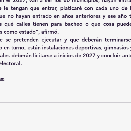
en el 2027, van a ser los 60 municipios, hayan entr
 le tengan que entrar, platicaré con cada uno de l
ue no hayan entrado en años anteriores y ese año t
os qué calles tienen para bacheo o que cosa pued
os como estado”, afirmó.
ue se pretenden ejecutar y que deberán terminarse
 en turno, están instalaciones deportivas, gimnasios y
les deberán licitarse a inicios de 2027 y concluir ante
electoral.
0am