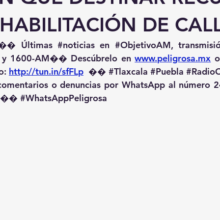
HABILITACIÓN DE CAL
�� Últimas 
#noticias
 en 
#ObjetivoAM
 y 1600-AM��️ Descúbrelo en 
www.peligrosa.mx
 o
o: 
http://tun.in/sfFLp
  �� 
#Tlaxcala
#Puebla
#RadioO
comentarios o denuncias por WhatsApp al número 2
️�� 
#WhatsAppPeligrosa