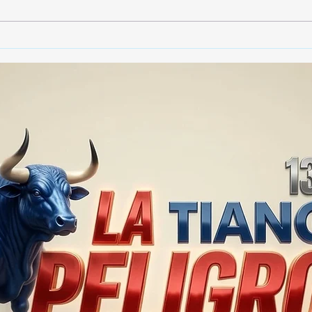
Gobierno de Tlaxcala
Gobi
asegura que no habrá
dest
impunidad tras tragedia en
790 
mina clandestina de cantera
vide
en Yauhquemehcan