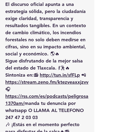
El discurso oficial apunta a una 
estrategia sólida, pero la ciudadanía 
exige claridad, transparencia y 
resultados tangibles. En un contexto 
de cambio climático, los incendios 
forestales no solo deben medirse en 
cifras, sino en su impacto ambiental, 
social y económico. 🌎🔥
Sigue disfrutando de la mejor salsa 
del estado de Tlaxcala. 💃🕺🔥 
Sintoniza en:📻 
http://tun.in/sfFLp
 📲
https://
stream.zeno.fm/ktezveaxxjzvv
🎧
https://rss.com/es/podcasts/peligrosa
1370am/
manda
 tu denuncia por 
whatsapp O LLAMA AL TELEFONO 
247 47 2 03 03
🎶 ¡Estás en el momento perfecto 
para disfrutar de la salsa🔥📻 