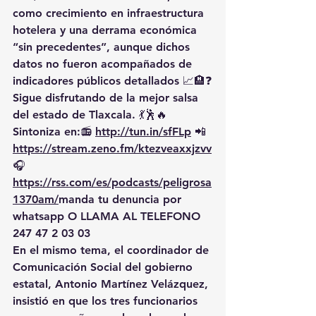
como crecimiento en infraestructura 
hotelera y una derrama económica 
“sin precedentes”, aunque dichos 
datos no fueron acompañados de 
indicadores públicos detallados 📈🏨❓
Sigue disfrutando de la mejor salsa 
del estado de Tlaxcala. 💃🕺🔥 
Sintoniza en:📻 
http://tun.in/sfFLp
 📲
https://
stream.zeno.fm/ktezveaxxjzvv
🎧
https://rss.com/es/podcasts/peligrosa
1370am/
manda
 tu denuncia por 
whatsapp O LLAMA AL TELEFONO 
247 47 2 03 03
En el mismo tema, el coordinador de 
Comunicación Social del gobierno 
estatal, 
Antonio Martínez Velázquez
, 
insistió en que 
los tres funcionarios 