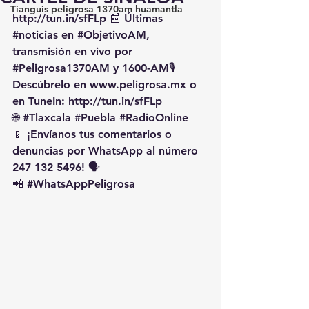
Tianguis peligrosa 1370am huamantla
http://tun.in/sfFLp
 📰 Últimas 
#noticias
 en 
#ObjetivoAM
, 
transmisión en vivo por 
#Peligrosa1370AM
 y 1600-AM🎙️ 
Descúbrelo en 
www.peligrosa.mx
 o 
en TuneIn: 
http://tun.in/sfFLp
🌐 
#Tlaxcala
#Puebla
#RadioOnline
📱 ¡Envíanos tus comentarios o 
denuncias por WhatsApp al número 
247 132 5496! 🗣️
📲 
#WhatsAppPeligrosa