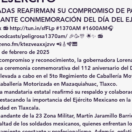
DAS REAFIRMAN SU COMPROMISO DE PA
ANTE CONMEMORACIÓN DEL DÍA DEL EJ
x
 📻 
http://tun.in/sfFLp
#1370AM
#1600AM
🎧 
/podcasts/peligrosa1370am/
 🎉🥳🎊 🌟✨ 📻
zeno.fm/ktezveaxxjzvv
 📲🎸🪇🎹
9 de febrero de 2025
compromiso y reconocimiento, la gobernadora 
Lorena
la ceremonia conmemorativa del 
112 aniversario del 
 llevada a cabo en el 
5to Regimiento de Caballería Mo
Caballería Motorizada
 en 
Mazaquiahuac, Tlaxco
.
la mandataria estatal reafirmó su respaldo y colaborac
stacando la importancia del Ejército Mexicano en la
idad en Tlaxcala
.
mandante de la 
23 Zona Militar, Martín Jaramillo Barri
ealtad
 de los soldados mexicanos, quienes enfrentan lo
ramiento constante y profesionalismo. Además, enfati