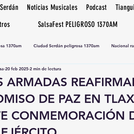
 Serdán
Noticias Musicales
Podcast
Tiangu
tros
SalsaFest PELIGROSO 1370AM
rosa 1370am
Ciudad Serdán peligrosa 1370am
Nacional r
sa
20 feb 2025
2 min de lectura
Tianguis peligrosa 1370am huamantla
S ARMADAS REAFIRMA
MISO DE PAZ EN TLA
E CONMEMORACIÓN 
 EJÉRCITO