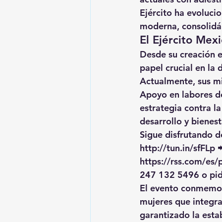
Ejército ha evoluci
moderna
, consolid
El Ejército Mexi
Desde su creación e
papel crucial en la 
Actualmente, sus mi
Apoyo en labores de
estrategia contra l
desarrollo y bienest
Sigue disfrutando de
http://tun.in/sfFLp
 
https://rss.com/e
247 132 5496 o pid
El evento conmemor
mujeres que integra
garantizado la estab