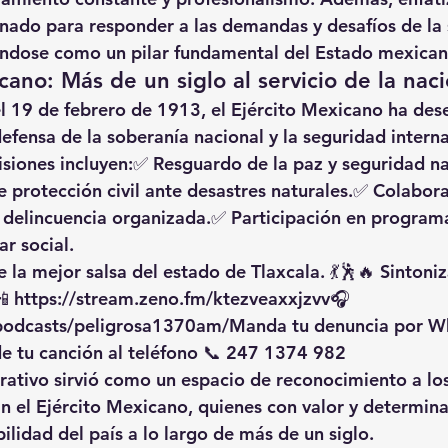
onado para 
responder a las demandas y desafíos de la
ándose como un pilar fundamental del Estado mexican
cano: Más de un siglo al servicio de la nac
l 
19 de febrero de 1913
, el Ejército Mexicano ha de
defensa de la soberanía nacional y la seguridad interna
siones incluyen:✅ 
Resguardo de la paz y seguridad na
 protección civil ante desastres naturales.
✅ 
Colabora
a delincuencia organizada.
✅ 
Participación en program
ar social.
 la mejor salsa del estado de Tlaxcala. 💃🕺🔥 Sintoniz
 
https://stream.zeno.fm/ktezveaxxjzvv🎧
s/podcasts/peligrosa1370am/Manda
 tu denuncia por W
e tu canción al teléfono 📞 247 1374 982
ativo sirvió como un espacio de reconocimiento a los
n el Ejército Mexicano
, quienes con valor y determin
ilidad del país a lo largo de más de un siglo.