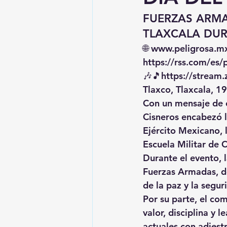
FUERZAS ARMA
TLAXCALA DUR
🌐 
www.peligrosa.m
https://rss.com/es
🎶🎵
https://
stream.
Tlaxco, Tlaxcala, 1
Con un mensaje de 
Cisneros
 encabezó 
Ejército Mexicano
,
Escuela Militar de 
Durante el evento, 
Fuerzas Armadas, de
de la paz y la segur
Por su parte, el co
valor, disciplina y l
actuales con adiest