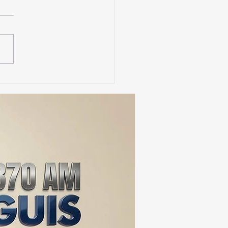
 SSC ASEGURA MÁS DE
MIL DOSIS DE DROGA
EIS MESES; SU VALOR
ERA LOS 100
ONES DE PESOS 💰⚖️🚨