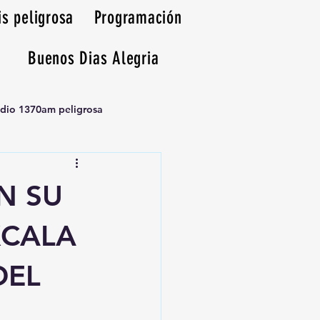
is peligrosa
Programación
Buenos Dias Alegria
adio 1370am peligrosa
N SU
XCALA
DEL