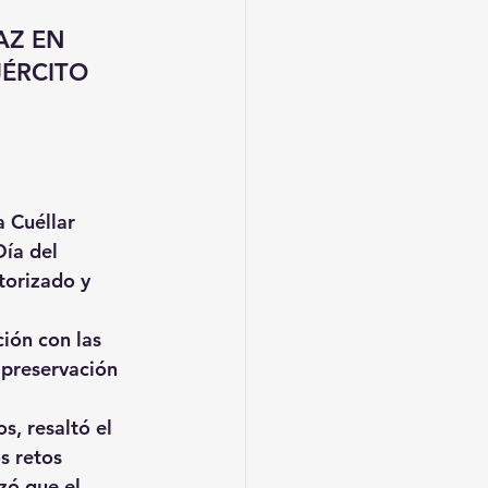
Z EN 
ÉRCITO
 Cuéllar 
Día del 
torizado y 
ión con las 
 
preservación 
os
, resaltó el 
s retos 
zó que el 