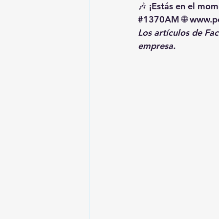
🎶 ¡Estás en el mome
#1370AM
 🌐 
www.pe
Los artículos de Fa
empresa.