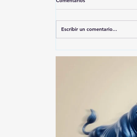
Comentarios
Escribir un comentario...
🚨🚔 CAPTURAN EN PUEBLA
A PRESUNTO
RESPONSABLE DE LA
DESAPARICIÓN DE UN
HOMBRE DE SAN PABLO
DEL MONTE ⚖️🔍