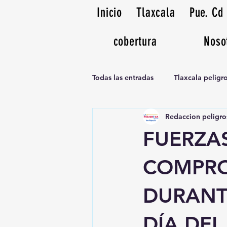
Inicio
Tlaxcala
Pue. Cd
cobertura
Noso
Todas las entradas
Tlaxcala pelig
Redaccion peligro
Noticias Musicales radio 1370am
FUERZA
COMPRO
DURANT
DÍA DEL