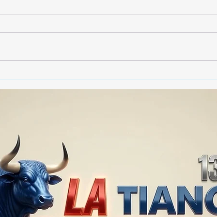
🚨🏛️ SECRETARIO DE
🚔
GOBIERNO ADMITE QUE
25 
TLAXCALA AÚN ENFRENTA
EN S
PROBLEMAS DE
SUP
SEGURIDAD ⚖️📊🚔
MILL