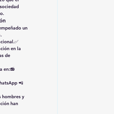
 sociedad 
o.
ión
sempeñado un 
. 
cional.
✅ 
ción en la 
as de 
a en:📻 
hatsApp 📲 
 
hombres y 
ación han 