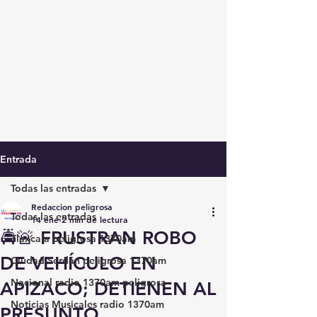
Entrada
Todas las entradas
Redaccion peligrosa
Todas las entradas
14 ene
2 min de lectura
🚔🚨 FRUSTRAN ROBO
Tlaxcala peligrosa 1370am
DE VEHÍCULO EN
Ciudad Serdán peligrosa 1370am
Nacional radio 1370am peligrosa
APIZACO; DETIENEN AL
Noticias Musicales radio 1370am
PRESUNTO