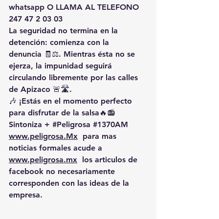
whatsapp O LLAMA AL TELEFONO 
247 47 2 03 03
La seguridad no termina en la 
detención: 
comienza con la 
denuncia
 🧾⚖️. Mientras ésta no se 
ejerza, la impunidad seguirá 
circulando libremente por las calles 
de Apizaco 🚨🛣️.
🎶 ¡Estás en el momento perfecto 
para disfrutar de la salsa🔥📻 
Sintoniza + 
#Peligrosa
#1370AM
www.peligrosa.Mx
  para mas 
noticias formales acude a 
www.peligrosa.mx
  los articulos de 
facebook no necesariamente 
corresponden con las ideas de la 
empresa.