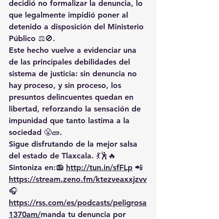
decidió no formalizar la denuncia
, lo 
que legalmente impidió poner al 
detenido a disposición del Ministerio 
Público ⚖️🚫.
Este hecho vuelve a evidenciar una 
de las principales debilidades del 
sistema de justicia: 
sin denuncia no 
hay proceso
, y sin proceso, los 
presuntos delincuentes quedan en 
libertad, reforzando la sensación de 
impunidad que tanto lastima a la 
sociedad 😤🧱.
Sigue disfrutando de la mejor salsa 
del estado de Tlaxcala. 💃🕺🔥 
Sintoniza en:📻 
http://tun.in/sfFLp
 📲
https://
stream.zeno.fm/ktezveaxxjzvv
🎧
https://rss.com/es/podcasts/peligrosa
1370am/
manda
 tu denuncia por 