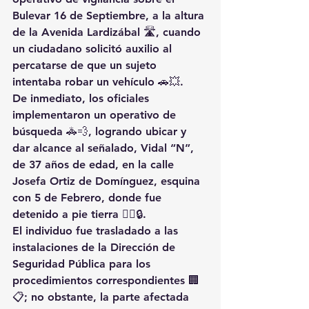
Bulevar 16 de Septiembre
, a la altura 
de la 
Avenida Lardizábal
 🛣️, cuando 
un ciudadano solicitó auxilio al 
percatarse de que un sujeto 
intentaba robar un vehículo 🚗💥.
De inmediato, los oficiales 
implementaron un operativo de 
búsqueda 🚓💨, logrando ubicar y 
dar alcance al señalado, 
Vidal “N”
, 
de 
37 años de edad
, en la calle 
Josefa Ortiz de Domínguez
, esquina 
con 
5 de Febrero
, donde fue 
detenido a pie tierra 🚶‍♂️🔒.
El individuo fue trasladado a las 
instalaciones de la 
Dirección de 
Seguridad Pública
 para los 
procedimientos correspondientes 🏢
📋; no obstante, 
la parte afectada 