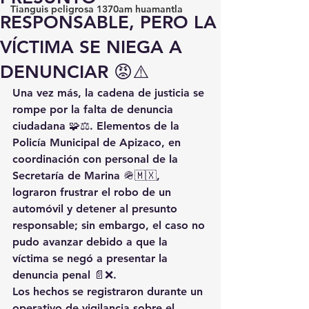
Tianguis peligrosa 1370am huamantla
RESPONSABLE, PERO LA
VÍCTIMA SE NIEGA A
DENUNCIAR 😡⚠️
Una vez más, la cadena de justicia se 
rompe por la falta de denuncia 
ciudadana 🧩⚖️. Elementos de la 
Policía Municipal de Apizaco
, en 
coordinación con personal de la 
Secretaría de Marina
 🪖🇲🇽, 
lograron 
frustrar el robo de un 
automóvil
 y detener al presunto 
responsable; sin embargo, el caso no 
pudo avanzar debido a que 
la 
víctima se negó a presentar la 
denuncia penal
 📄❌.
Los hechos se registraron durante un 
operativo de vigilancia sobre el 