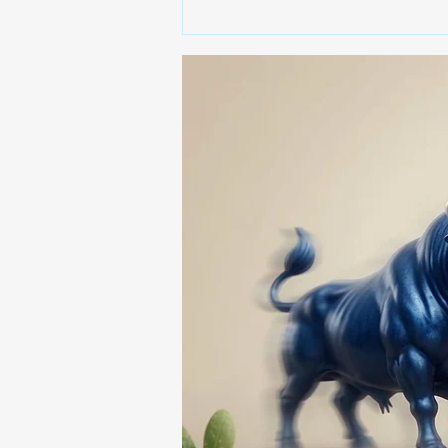
ALFONSO SÁNCHEZ
GARCIA, EL MÁS
DENUNCIADO ANTE EL ITE:
SU NOMBRE APARECE EN
74 ASUNTOS