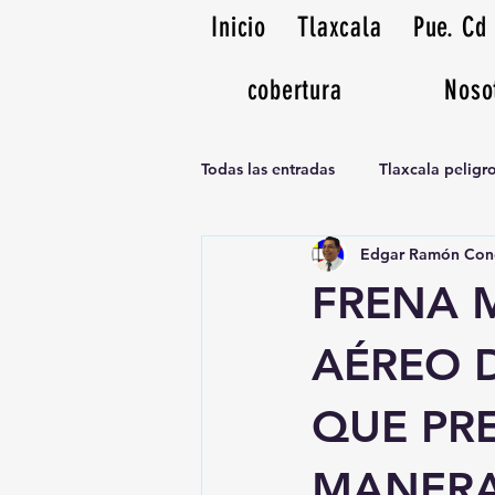
Inicio
Tlaxcala
Pue. Cd
cobertura
Noso
Todas las entradas
Tlaxcala pelig
Edgar Ramón Con
Noticias Musicales radio 1370am
FRENA 
AÉREO 
QUE PR
MANERA 