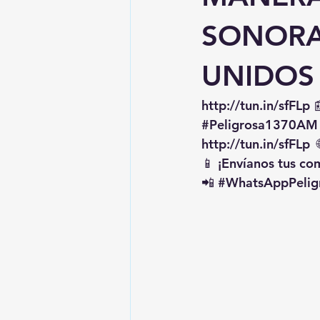
SONORA
UNIDOS
http://tun.in/sfFLp
 
#Peligrosa1370AM
http://tun.in/sfFLp
  
📱 ¡Envíanos tus c
📲 
#WhatsAppPelig