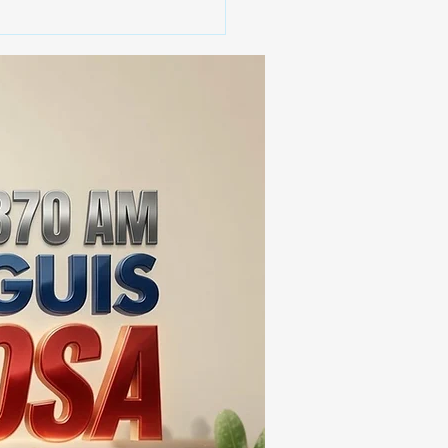
 ¿Arte o Monopolio?
alfombras de Huamantla
sitan una sacudida
tiva