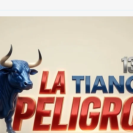
EL HALCONCITO QUE
🎨🚨
CAMBIÓ EL ASFALTO... POR
Las 
EL ESCRITORIO 🦅
nece
crea