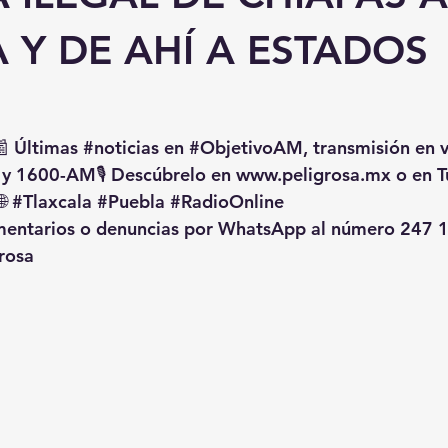
 Y DE AHÍ A ESTADOS
📰 Últimas 
#noticias
 en 
#ObjetivoAM
, transmisión en 
 y 1600-AM🎙️ Descúbrelo en 
www.peligrosa.mx
 o en T
🌐 
#Tlaxcala
#Puebla
#RadioOnline
omentarios o denuncias por WhatsApp al número 247 1
rosa