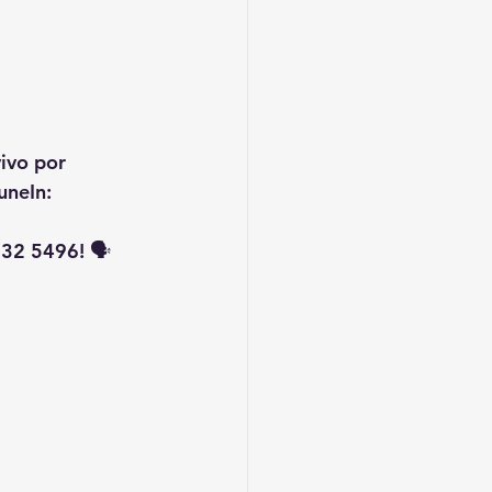
vivo por 
uneIn: 
32 5496! 🗣️