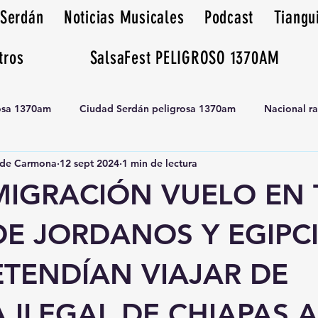
 Serdán
Noticias Musicales
Podcast
Tiangu
tros
SalsaFest PELIGROSO 1370AM
rosa 1370am
Ciudad Serdán peligrosa 1370am
Nacional r
de Carmona
12 sept 2024
1 min de lectura
Tianguis peligrosa 1370am huamantla
MIGRACIÓN VUELO EN 
DE JORDANOS Y EGIPC
ETENDÍAN VIAJAR DE
ILEGAL DE CHIAPAS A