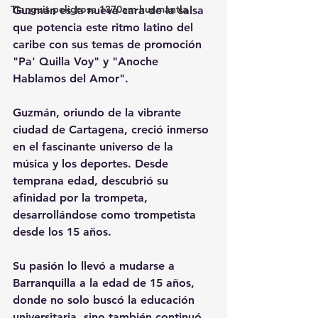
Tianguis peligrosa 1370am huamantla
Guzmán es la nueva cara de la salsa 
que potencia este ritmo latino del 
caribe con sus temas de promoción 
"Pa' Quilla Voy" y "Anoche 
Hablamos del Amor".
Guzmán, oriundo de la vibrante 
ciudad de Cartagena, creció inmerso 
en el fascinante universo de la 
música y los deportes. Desde 
temprana edad, descubrió su 
afinidad por la trompeta, 
desarrollándose como trompetista 
desde los 15 años.
Su pasión lo llevó a mudarse a 
Barranquilla a la edad de 15 años, 
donde no solo buscó la educación 
universitaria, sino también continuó 