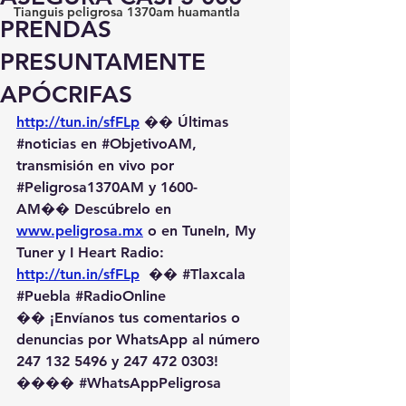
Tianguis peligrosa 1370am huamantla
PRENDAS
PRESUNTAMENTE
APÓCRIFAS
http://tun.in/sfFLp
 �� Últimas 
#noticias
 en 
#ObjetivoAM
, 
transmisión en vivo por 
#Peligrosa1370AM
 y 1600-
AM��️ Descúbrelo en 
www.peligrosa.mx
 o en TuneIn, My 
Tuner y I Heart Radio: 
http://tun.in/sfFLp
  �� 
#Tlaxcala
#Puebla
#RadioOnline
�� ¡Envíanos tus comentarios o 
denuncias por WhatsApp al número 
247 132 5496 y 247 472 0303! 
��️�� 
#WhatsAppPeligrosa