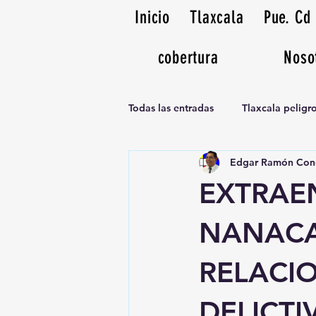
Inicio
Tlaxcala
Pue. Cd
cobertura
Noso
Todas las entradas
Tlaxcala pelig
Edgar Ramón Con
Noticias Musicales radio 1370am
EXTRAE
NANACA
RELACI
DELICTI