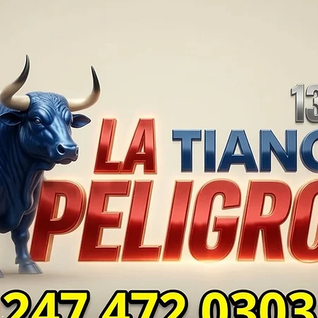
TLAXCALA AÚN ENFRENTA
EN S
PROBLEMAS DE
SUP
SEGURIDAD ⚖️📊🚔
MILL