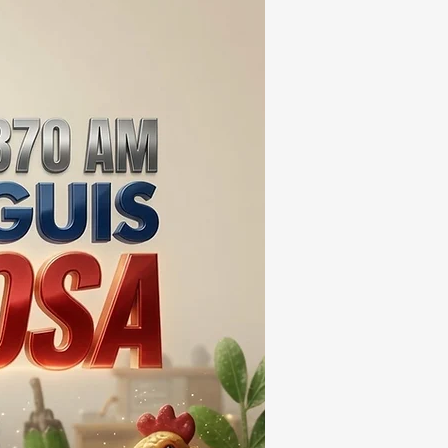
EIS MESES; SU VALOR
ERA LOS 100
ONES DE PESOS 💰⚖️🚨