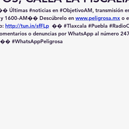
�� Últimas 
#noticias
 en 
#ObjetivoAM
, transmisión e
 y 1600-AM��️ Descúbrelo en 
www.peligrosa.mx
 o 
o: 
http://tun.in/sfFLp
  �� 
#Tlaxcala
#Puebla
#RadioO
omentarios o denuncias por WhatsApp al número 247
️�� 
#WhatsAppPeligrosa