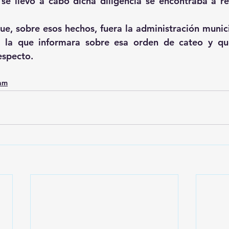
se llevó a cabo dicha diligencia se encontraba a r
ue, sobre esos hechos, fuera la administración munici
 la que informara sobre esa orden de cateo y qu
especto.
0am