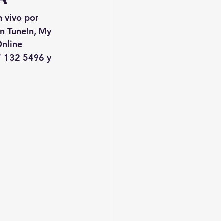
n vivo por 
en TuneIn, My 
nline
 132 5496 y 