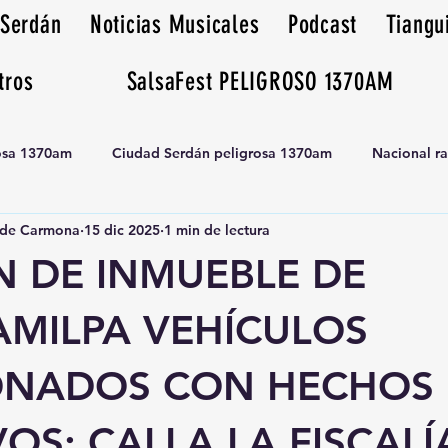
 Serdán
Noticias Musicales
Podcast
Tiangu
tros
SalsaFest PELIGROSO 1370AM
rosa 1370am
Ciudad Serdán peligrosa 1370am
Nacional r
de Carmona
15 dic 2025
1 min de lectura
Tianguis peligrosa 1370am huamantla
N DE INMUEBLE DE
MILPA VEHÍCULOS
ONADOS CON HECHOS
VOS; CALLA LA FISCALÍ