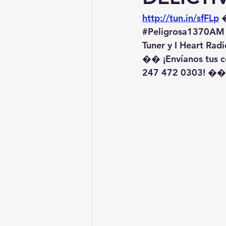
http://tun.in/sfFLp
 
#Peligrosa1370AM
Tuner y I Heart Radi
�� ¡Envíanos tus c
247 472 0303! ��