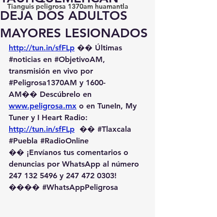
Tianguis peligrosa 1370am huamantla
DEJA DOS ADULTOS
MAYORES LESIONADOS
http://tun.in/sfFLp
 �� Últimas 
#noticias
 en 
#ObjetivoAM
, 
transmisión en vivo por 
#Peligrosa1370AM
 y 1600-
AM��️ Descúbrelo en 
www.peligrosa.mx
 o en TuneIn, My 
Tuner y I Heart Radio: 
http://tun.in/sfFLp
  �� 
#Tlaxcala
#Puebla
#RadioOnline
�� ¡Envíanos tus comentarios o 
denuncias por WhatsApp al número 
247 132 5496 y 247 472 0303! 
��️�� 
#WhatsAppPeligrosa