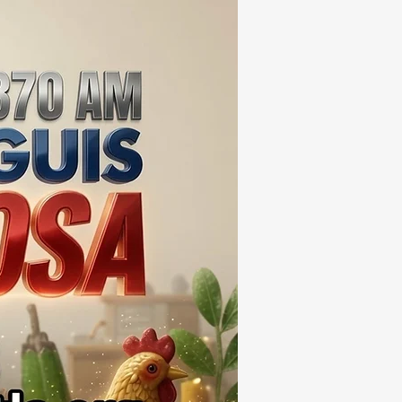
ONES DE PESOS 💰⚖️🚨