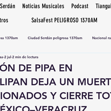
 Serdán
Noticias Musicales
Podcast
Tiangu
tros
SalsaFest PELIGROSO 1370AM
rosa 1370am
Ciudad Serdán peligrosa 1370am
Nacional r
sa
2 jul
2 min de lectura
Tianguis peligrosa 1370am huamantla
ÓN DE PIPA EN
LIPAN DEJA UN MUERT
IONADOS Y CIERRE TO
MÉXICO–VERACRUZ