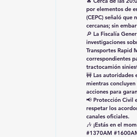
🔥 Cerca de las 20:
por elementos de e
(CEPC)
 señaló que n
cercanas; sin embar
🔎 La 
Fiscalía Gener
investigaciones sob
Transportes Rapid 
correspondientes pa
tractocamión sinies
🚧 Las autoridades 
mientras concluyen l
acciones para garant
📢 Protección Civil 
respetar los acord
canales oficiales.
🎶 ¡Estás en el mome
#1370AM
#1600A