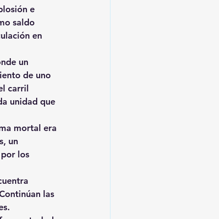
plosión e 
mo saldo 
culación
 en 
onde un 
iento de uno 
 carril 
da unidad que 
ima mortal era 
, 
un 
por los 
cuentra 
Continúan las 
es.