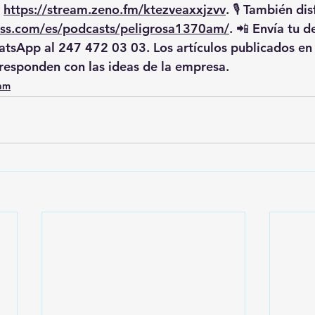
 
https://stream.zeno.fm/ktezveaxxjzvv
. 🎙️ También di
/rss.com/es/podcasts/peligrosa1370am/
. 📲 Envía tu d
tsApp al 
247 472 03 03
. Los artículos publicados e
responden con las ideas de la empresa.
0am