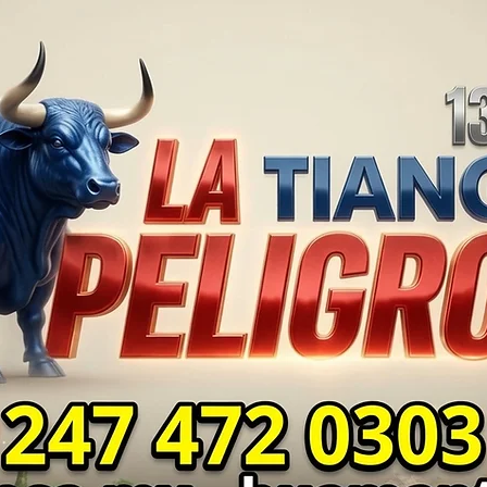
SEGURIDAD ⚖️📊🚔
MILL