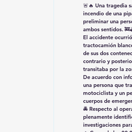
🚨🔥 
Una tragedia s
incendio de una pip
preliminar 
una perso
ambos sentidos. 🚒
El accidente ocurrió
tractocamión blanco
de sus dos contened
contrario y posteri
transitaba por la zo
De acuerdo con info
una persona que tra
motociclista y un p
cuerpos de emergenc
🚔 Respecto al oper
plenamente identif
investigaciones par