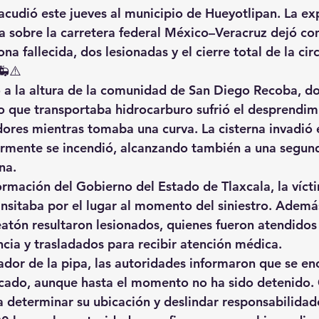
acudió este jueves al municipio de Hueyotlipan.
 La ex
a sobre la carretera federal México–Veracruz dejó co
na fallecida, dos lesionadas y el cierre total de la cir
🚑⚠️
 a la altura de la comunidad de 
San Diego Recoba
, d
 que transportaba hidrocarburo sufrió el desprendim
ores mientras tomaba una curva. La cisterna invadió el
ormente se incendió, alcanzando también a una segun
na.
rmación del Gobierno del Estado de Tlaxcala, la víct
nsitaba por el lugar al momento del siniestro. Además
eatón resultaron lesionados
, quienes fueron atendidos 
ia y trasladados para recibir atención médica.
ador de la pipa, las autoridades informaron que 
se en
icado
, aunque hasta el momento no ha sido detenido. 
a determinar su ubicación y deslindar responsabilidad