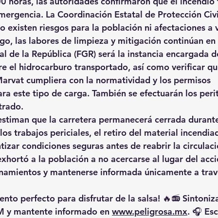
00 horas, las autoridades confirmaron que el incendio 
mergencia. La 
Coordinación Estatal de Protección Civi
o existen riesgos para la población ni afectaciones a 
go, las labores de limpieza y mitigación continúan en 
al de la República (FGR)
 será la instancia encargada de
re el hidrocarburo transportado, así como verificar q
Marvat
 cumpliera con la normatividad y los permisos 
ra este tipo de carga. También se efectuarán los perit
trado.
estiman que la carretera permanecerá cerrada durante
os trabajos periciales, el retiro del material incendiad
izar condiciones seguras antes de reabrir la circulaci
exhortó a la población a 
no acercarse al lugar del acc
onamientos y mantenerse informada únicamente a travé
nto perfecto para disfrutar de la salsa! 🔥📻 Sintoniz
M
 y mantente informado en 
www.peligrosa.mx
. 🎧 Es