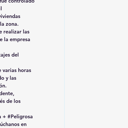
fue controlado 
l 
viviendas 
la zona.
 realizar las 
ue la empresa 
ajes del 
 varias horas 
o y las 
ón.
idente
, 
s de los 
a 
+ 
#Peligrosa
cúchanos en 