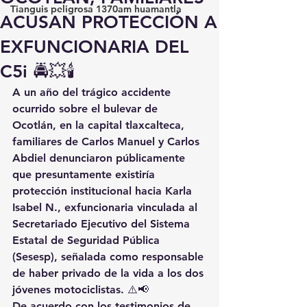
Tianguis peligrosa 1370am huamantla
ACUSAN PROTECCIÓN A
EXFUNCIONARIA DEL
C5i 🚔💥🕯️
A un año del trágico accidente 
ocurrido sobre el bulevar de 
Ocotlán, en la capital tlaxcalteca, 
familiares de Carlos Manuel y Carlos 
Abdiel denunciaron públicamente 
que presuntamente existiría 
protección institucional hacia Karla 
Isabel N., exfuncionaria vinculada al 
Secretariado Ejecutivo del Sistema 
Estatal de Seguridad Pública 
(Sesesp), señalada como responsable 
de haber privado de la vida a los dos 
jóvenes motociclistas. ⚠️📢
De acuerdo con los testimonios de 