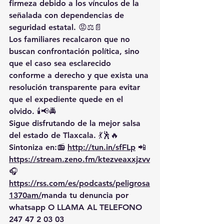
firmeza debido a los vínculos de la 
señalada con dependencias de 
seguridad estatal. 😡⚖️📄
Los familiares recalcaron que no 
buscan confrontación política, sino 
que el caso sea esclarecido 
conforme a derecho y que exista una 
resolución transparente para evitar 
que el expediente quede en el 
olvido. 🕯️📢🚔
Sigue disfrutando de la mejor salsa 
del estado de Tlaxcala. 💃🕺🔥 
Sintoniza en:📻 
http://tun.in/sfFLp
 📲
https://
stream.zeno.fm/ktezveaxxjzvv
🎧
https://rss.com/es/podcasts/peligrosa
1370am/
manda
 tu denuncia por 
whatsapp O LLAMA AL TELEFONO 
247 47 2 03 03