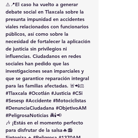
⚠️📍El caso ha vuelto a generar 
debate social en Tlaxcala sobre la 
presunta impunidad en accidentes 
viales relacionados con funcionarios 
públicos, así como sobre la 
necesidad de fortalecer la aplicación 
de justicia sin privilegios ni 
influencias. Ciudadanos en redes 
sociales han pedido que las 
investigaciones sean imparciales y 
que se garantice reparación integral 
para las familias afectadas. 🚨📲⚖️
#Tlaxcala
#Ocotlán
#Justicia
#C5i
#Sesesp
#Accidente
#Motociclistas
#DenunciaCiudadana
#ObjetivoAM
#PeligrosaNoticias
 🚔🕯️📢
🎶 ¡Estás en el momento perfecto 
para disfrutar de la salsa🔥📻 
Sintoniza + 
#Peligrosa
#1370AM