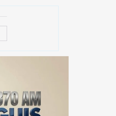
 SSC ASEGURA MÁS DE
MIL DOSIS DE DROGA
EIS MESES; SU VALOR
ERA LOS 100
ONES DE PESOS 💰⚖️🚨