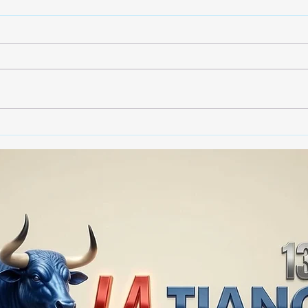
🚨🏛️ SECRETARIO DE
🚔
GOBIERNO ADMITE QUE
25 
TLAXCALA AÚN ENFRENTA
EN S
PROBLEMAS DE
SUP
SEGURIDAD ⚖️📊🚔
MILL