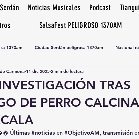
 Serdán
Noticias Musicales
Podcast
Tiangu
tros
SalsaFest PELIGROSO 1370AM
rosa 1370am
Ciudad Serdán peligrosa 1370am
Nacional r
de Carmona
11 dic 2025
2 min de lectura
Tianguis peligrosa 1370am huamantla
INVESTIGACIÓN TRAS
GO DE PERRO CALCIN
XCALA
�� Últimas 
#noticias
 en 
#ObjetivoAM
, transmisión e