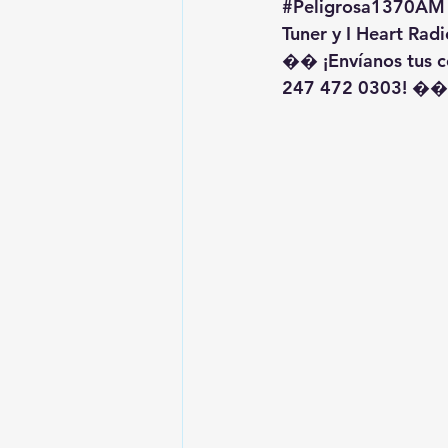
#Peligrosa1370AM
Tuner y I Heart Radi
�� ¡Envíanos tus c
247 472 0303! ��