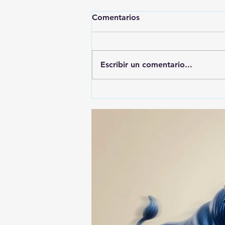
Comentarios
Escribir un comentario...
🚨🚔 CAPTURAN EN PUEBLA
A PRESUNTO
RESPONSABLE DE LA
DESAPARICIÓN DE UN
HOMBRE DE SAN PABLO
DEL MONTE ⚖️🔍