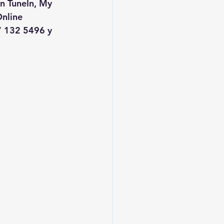
en TuneIn, My 
nline
 132 5496 y 