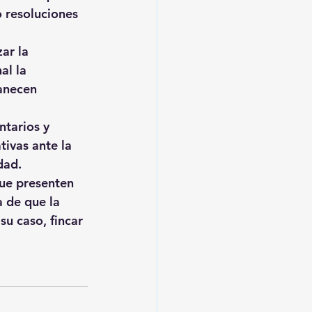
 resoluciones 
ar la 
al la 
anecen 
ntarios y 
ivas ante la 
dad.
que presenten 
 de que la 
su caso, fincar 