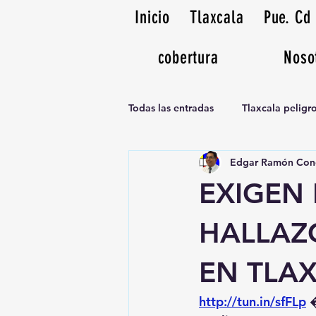
Inicio
Tlaxcala
Pue. Cd
cobertura
Noso
Todas las entradas
Tlaxcala pelig
Edgar Ramón Con
Noticias Musicales radio 1370am
EXIGEN 
HALLAZ
EN TLA
http://tun.in/sfFLp
 