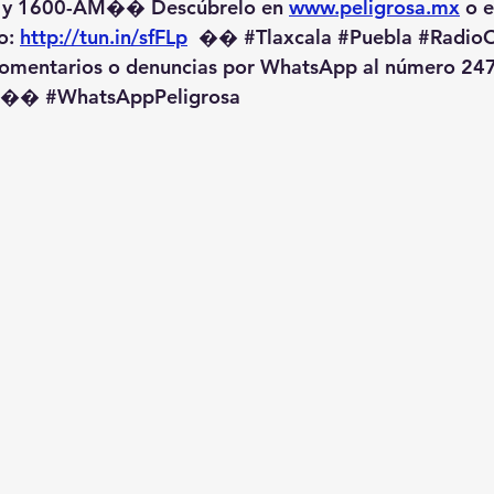
 y 1600-AM��️ Descúbrelo en 
www.peligrosa.mx
 o 
o: 
http://tun.in/sfFLp
  �� 
#Tlaxcala
#Puebla
#RadioO
omentarios o denuncias por WhatsApp al número 247
️�� 
#WhatsAppPeligrosa