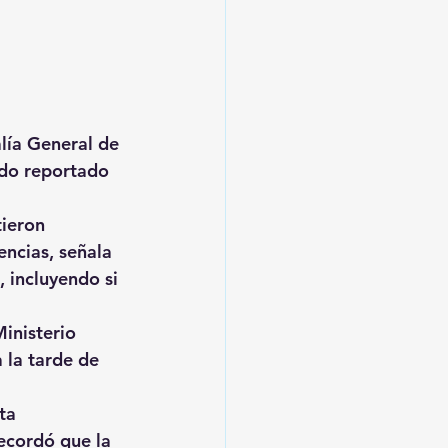
lía General de 
ado reportado 
ieron 
ncias, señala 
 incluyendo si 
inisterio 
 la tarde de 
ta 
ecordó que la 