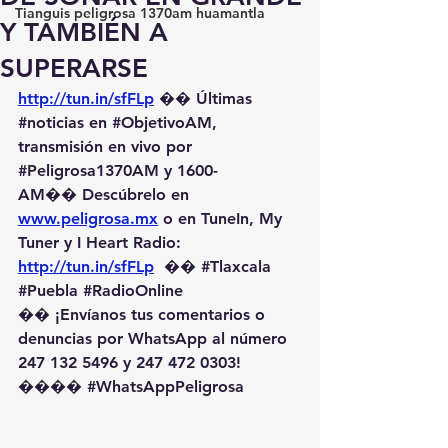
Tianguis peligrosa 1370am huamantla
Y TAMBIÉN A
SUPERARSE
http://tun.in/sfFLp
 �� Últimas 
#noticias
 en 
#ObjetivoAM
, 
transmisión en vivo por 
#Peligrosa1370AM
 y 1600-
AM��️ Descúbrelo en 
www.peligrosa.mx
 o en TuneIn, My 
Tuner y I Heart Radio: 
http://tun.in/sfFLp
  �� 
#Tlaxcala
#Puebla
#RadioOnline
�� ¡Envíanos tus comentarios o 
denuncias por WhatsApp al número 
247 132 5496 y 247 472 0303! 
��️�� 
#WhatsAppPeligrosa