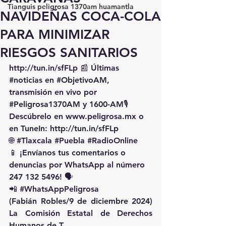
Tianguis peligrosa 1370am huamantla
NAVIDEÑAS COCA-COLA
PARA MINIMIZAR
RIESGOS SANITARIOS
http://tun.in/sfFLp
 📰 Últimas 
#noticias
 en 
#ObjetivoAM
, 
transmisión en vivo por 
#Peligrosa1370AM
 y 1600-AM🎙️ 
Descúbrelo en 
www.peligrosa.mx
 o 
en TuneIn: 
http://tun.in/sfFLp
🌐 
#Tlaxcala
#Puebla
#RadioOnline
📱 ¡Envíanos tus comentarios o 
denuncias por WhatsApp al número 
247 132 5496! 🗣️
📲 
#WhatsAppPeligrosa
(Fabián Robles/9 de diciembre 2024) 
La Comisión Estatal de Derechos 
Humanos de T