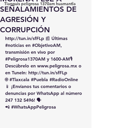
Tianguis peligrosa 1370am huamantla
SEÑALAMIENTOS DE
AGRESIÓN Y
CORRUPCIÓN
http://tun.in/sfFLp
 📰 Últimas 
#noticias
 en 
#ObjetivoAM
, 
transmisión en vivo por 
#Peligrosa1370AM
 y 1600-AM🎙️ 
Descúbrelo en 
www.peligrosa.mx
 o 
en TuneIn: 
http://tun.in/sfFLp
🌐 
#Tlaxcala
#Puebla
#RadioOnline
📱 ¡Envíanos tus comentarios o 
denuncias por WhatsApp al número 
247 132 5496! 🗣️
📲 
#WhatsAppPeligrosa