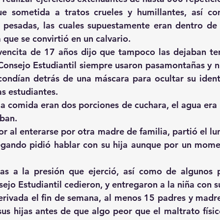
ue sometida a tratos crueles y humillantes, así co
es pesadas, las cuales supuestamente eran dentro de
que se convirtió en un calvario.
vencita de 17 años dijo que tampoco las dejaban tener
 Consejo Estudiantil siempre usaron pasamontañas y nu
ondían detrás de una máscara para ocultar su identi
as estudiantes.
a comida eran dos porciones de cuchara, el agua era 
aban.
 al enterarse por otra madre de familia, partió el lun
legando pidió hablar con su hija aunque por un mome
as a la presión que ejerció, así como de algunos p
sejo Estudiantil cedieron, y entregaron a la niña con 
erivada el fin de semana, al menos 15 padres y madres
sus hijas antes de que algo peor que el maltrato físic