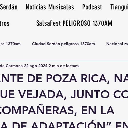
 Serdán
Noticias Musicales
Podcast
Tiangu
tros
SalsaFest PELIGROSO 1370AM
rosa 1370am
Ciudad Serdán peligrosa 1370am
Nacional r
de Carmona
22 ago 2024
2 min de lectura
Tianguis peligrosa 1370am huamantla
NTE DE POZA RICA, N
UE VEJADA, JUNTO C
COMPAÑERAS, EN LA
A DE ADAPTACIÓN” EN