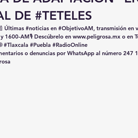
L DE #TETELES
📰 Últimas 
#noticias
 en 
#ObjetivoAM
, transmisión en 
 y 1600-AM🎙️ Descúbrelo en 
www.peligrosa.mx
 o en T
🌐 
#Tlaxcala
#Puebla
#RadioOnline
omentarios o denuncias por WhatsApp al número 247 1
rosa