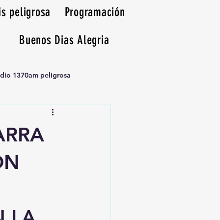
is peligrosa
Programación
Buenos Dias Alegria
adio 1370am peligrosa
ARRA
ON
 LA