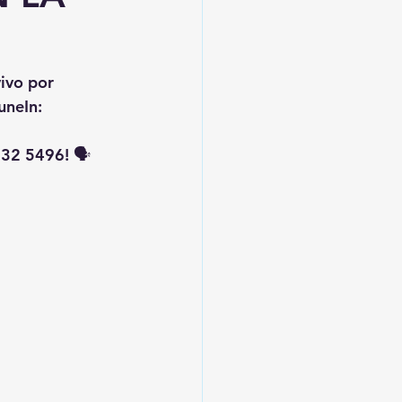
vivo por 
uneIn: 
32 5496! 🗣️