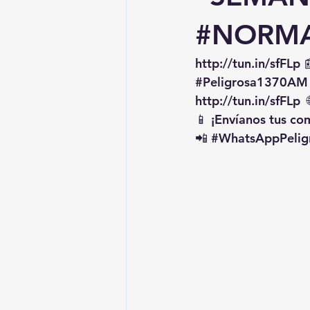
#NORMA
http://tun.in/sfFLp
 
#Peligrosa1370AM
http://tun.in/sfFLp
  
📱 ¡Envíanos tus c
📲 
#WhatsAppPelig