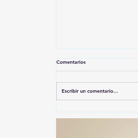
Comentarios
Escribir un comentario...
ALFONSO SÁNCHEZ
GARCIA, EL MÁS
DENUNCIADO ANTE EL ITE:
SU NOMBRE APARECE EN