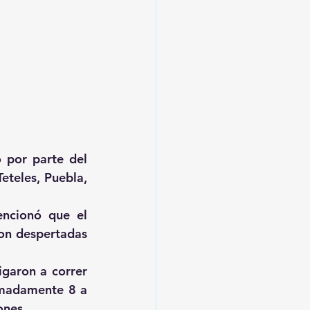
 por parte del 
teles, Puebla, 
ncionó que el 
on despertadas 
igaron a correr 
imadamente 8 a 
ones.